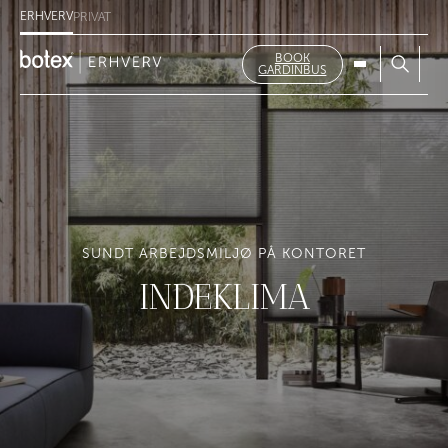
ERHVERV
PRIVAT
BOOK
GARDINBUS
SUNDT ARBEJDSMILJØ PÅ KONTORET
INDEKLIMA