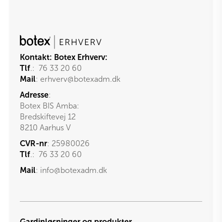
Kontakt:
Botex Erhverv:
Tlf
.:
76 33 20 60
Mail
:
erhverv@botexadm.dk
Adresse
:
Botex BIS Amba:
Bredskiftevej 12
8210 Aarhus V
CVR-nr
: 25980026
Tlf
.:
76 33 20 60
Mail
:
info@botexadm.dk
Gardinløsninger og produkter