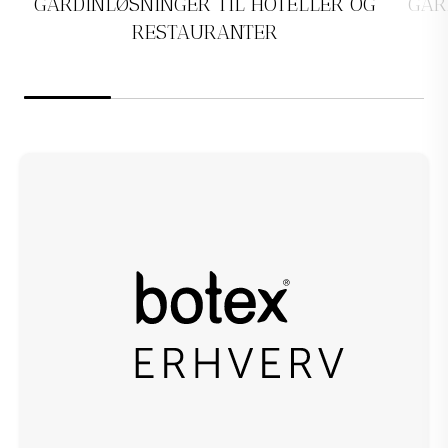
GARDINLØSNINGER TIL HOTELLER OG
GAR
RESTAURANTER