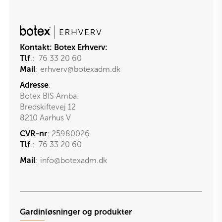
Kontakt:
Botex Erhverv:
Tlf
.:
76 33 20 60
Mail
:
erhverv@botexadm.dk
Adresse
:
Botex BIS Amba:
Bredskiftevej 12
8210 Aarhus V
CVR-nr
: 25980026
Tlf
.:
76 33 20 60
Mail
:
info@botexadm.dk
Gardinløsninger og produkter