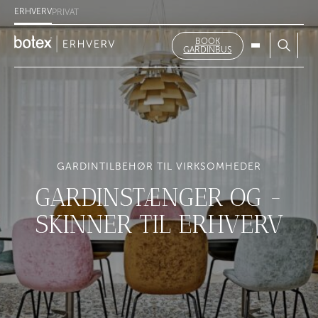
ERHVERV
PRIVAT
BOOK
GARDINBUS
GARDINTILBEHØR TIL VIRKSOMHEDER
GARDINSTÆNGER OG -
SKINNER TIL ERHVERV