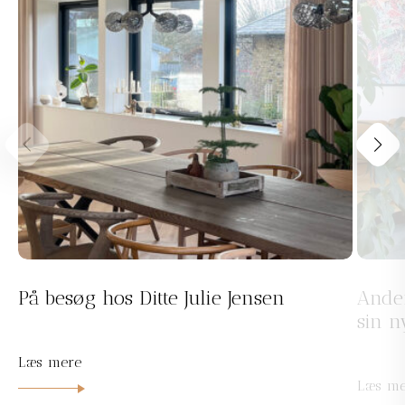
På besøg hos Ditte Julie Jensen
Ander
sin n
Læs mere
Læs me