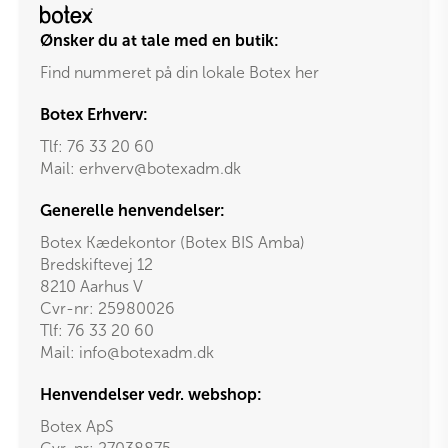
Ønsker du at tale med en butik:
Find nummeret på din lokale Botex her
Botex Erhverv:
Tlf:
76 33 20 60
Mail:
erhverv@botexadm.dk
Generelle henvendelser:
Botex Kædekontor (Botex BIS Amba)
Bredskiftevej 12
8210 Aarhus V
Cvr-nr: 25980026
Tlf:
76 33 20 60
Mail:
info@botexadm.dk
Henvendelser vedr. webshop:
Botex ApS