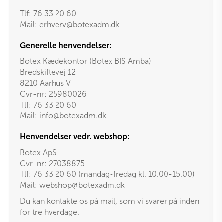
Tlf:
76 33 20 60
Mail:
erhverv@botexadm.dk
Generelle henvendelser:
Botex Kædekontor (Botex BIS Amba)
Bredskiftevej 12
8210 Aarhus V
Cvr-nr: 25980026
Tlf:
76 33 20 60
Mail:
info@botexadm.dk
Henvendelser vedr. webshop:
Botex ApS
Cvr-nr: 27038875
Tlf: 76 33 20 60 (mandag-fredag kl. 10.00-15.00)
Mail:
webshop@botexadm.dk
Du kan kontakte os på mail, som vi svarer på inden
for tre hverdage.