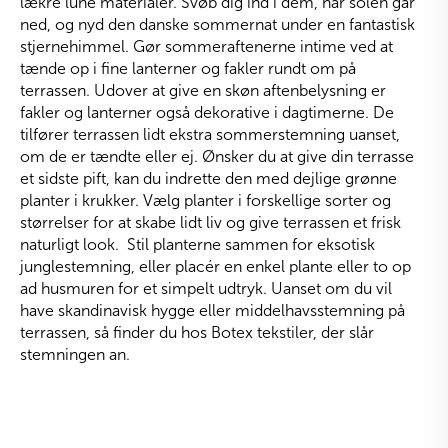
lækre lune materialer. Svøb dig ind i dem, når solen går
ned, og nyd den danske sommernat under en fantastisk
stjernehimmel. Gør sommeraftenerne intime ved at
tænde op i fine lanterner og fakler rundt om på
terrassen. Udover at give en skøn aftenbelysning er
fakler og lanterner også dekorative i dagtimerne. De
tilfører terrassen lidt ekstra sommerstemning uanset,
om de er tændte eller ej. Ønsker du at give din terrasse
et sidste pift, kan du indrette den med dejlige grønne
planter i krukker. Vælg planter i forskellige sorter og
størrelser for at skabe lidt liv og give terrassen et frisk
naturligt look. Stil planterne sammen for eksotisk
junglestemning, eller placér en enkel plante eller to op
ad husmuren for et simpelt udtryk. Uanset om du vil
have skandinavisk hygge eller middelhavsstemning på
terrassen, så finder du hos Botex tekstiler, der slår
stemningen an.