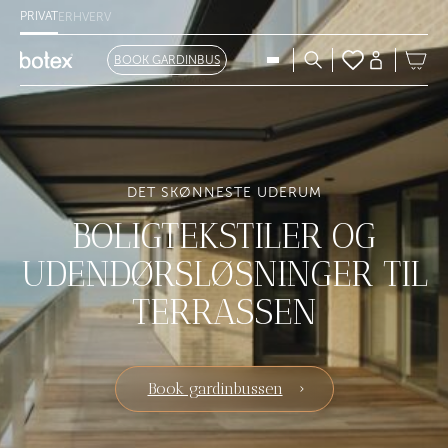
PRIVAT
ERHVERV
BOOK GARDINBUS
DET SKØNNESTE UDERUM
BOLIGTEKSTILER OG
UDENDØRSLØSNINGER TIL
TERRASSEN
Book gardinbussen