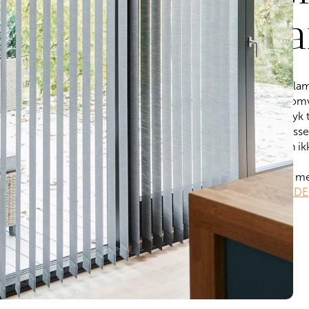
l
Grå la
for omv
udtryk 
tilpass
men ik
Læs m
FORDE