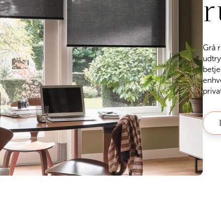
r
Grå r
udtry
betj
enhve
priva