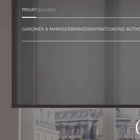
PRIVAT
ERHVERV
GARDINER & MARKISER
BRANDS
INSPIRATION
FIND BUTIK