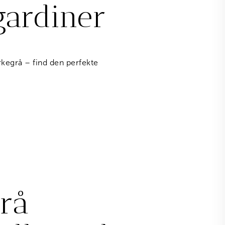
 gardiner
rkegrå – find den perfekte
rå