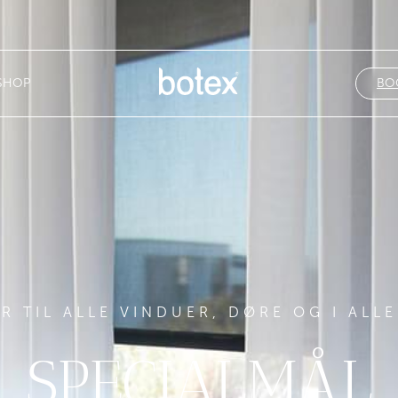
SHOP
BO
R TIL ALLE VINDUER, DØRE OG I ALL
SPECIALMÅL