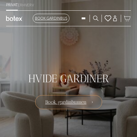
PRIVAT
ERHVERV
BOOK GARDINBUS
HVIDE GARDINER
Book gardinbussen