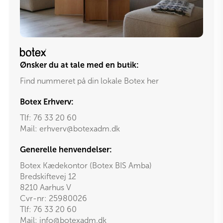
Ønsker du at tale med en butik:
Find nummeret på din lokale Botex her
Botex Erhverv:
Tlf:
76 33 20 60
Mail:
erhverv@botexadm.dk
Generelle henvendelser:
Botex Kædekontor (Botex BIS Amba)
Bredskiftevej 12
8210 Aarhus V
Cvr-nr: 25980026
Tlf:
76 33 20 60
Mail:
info@botexadm.dk