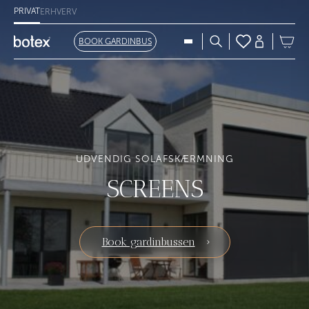
PRIVAT
ERHVERV
BOOK GARDINBUS
UDVENDIG SOLAFSKÆRMNING
SCREENS
Book gardinbussen