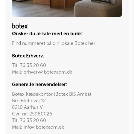
Ønsker du at tale med en butik:
Find nummeret på din lokale Botex her
Botex Erhverv:
Tlf:
76 33 20 60
Mail:
erhverv@botexadm.dk
Generelle henvendelser:
Botex Kædekontor (Botex BIS Amba)
Bredskiftevej 12
8210 Aarhus V
Cvr-nr: 25980026
Tlf:
76 33 20 60
Mail:
info@botexadm.dk