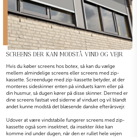
SCREENS DER KAN MODSTÅ VIND OG VEJR
Hvis du køber screens hos botex, så kan du vælge
mellem almindelige screens eller screens med zip-
kassette. Screenduge med zip-kassette betyder, at der
monteres sideskinner enten på vinduets karm eller på
din husmur, så dugen kører på disse skinner. Dermed er
dine screens fastsat ved siderne af vinduet og vil blandt
andet kunne modstå det blæsende danske efterårsvejr.
Udover at være vindstabile fungerer screens med zip-
kassette også som insektnet, da insekter ikke kan
komme ind under dugen, når den er rullet hele vejen