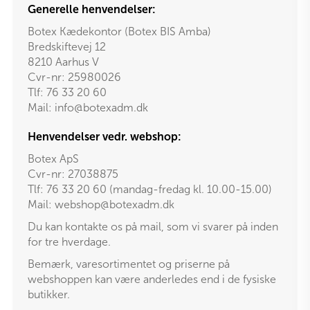
Generelle henvendelser:
Botex Kædekontor (Botex BIS Amba)
Bredskiftevej 12
8210 Aarhus V
Cvr-nr: 25980026
Tlf:
76 33 20 60
Mail:
info@botexadm.dk
Henvendelser vedr. webshop:
Botex ApS
Cvr-nr: 27038875
Tlf: 76 33 20 60 (mandag-fredag kl. 10.00-15.00)
Mail:
webshop@botexadm.dk
Du kan kontakte os på mail, som vi svarer på inden
for tre hverdage.
Bemærk, varesortimentet og priserne på
webshoppen kan være anderledes end i de fysiske
butikker.