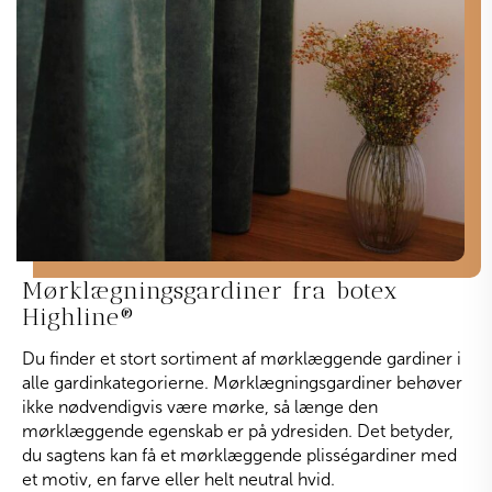
Mørklægningsgardiner fra botex
Highline
®
Du finder et stort sortiment af mørklæggende gardiner i
alle gardinkategorierne. Mørklægningsgardiner behøver
ikke nødvendigvis være mørke, så længe den
mørklæggende egenskab er på ydresiden. Det betyder,
du sagtens kan få et mørklæggende plisségardiner med
et motiv, en farve eller helt neutral hvid.