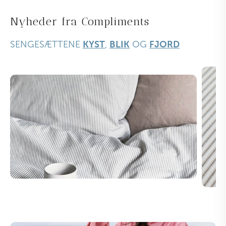
Nyheder fra Compliments
SENGESÆTTENE
KYST
,
BLIK
OG
FJORD