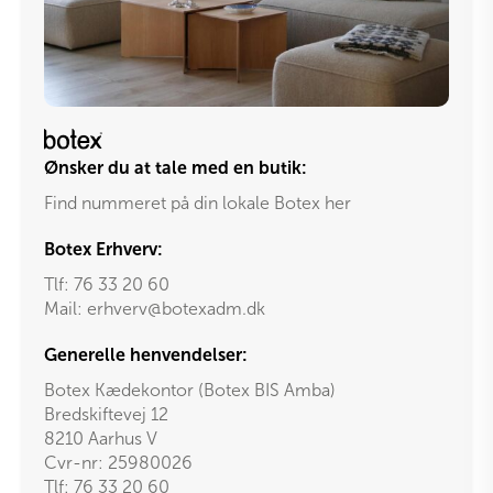
Ønsker du at tale med en butik:
Find nummeret på din lokale Botex her
Botex Erhverv:
Tlf:
76 33 20 60
Mail:
erhverv@botexadm.dk
Generelle henvendelser:
Botex Kædekontor (Botex BIS Amba)
Bredskiftevej 12
8210 Aarhus V
Cvr-nr: 25980026
Tlf:
76 33 20 60