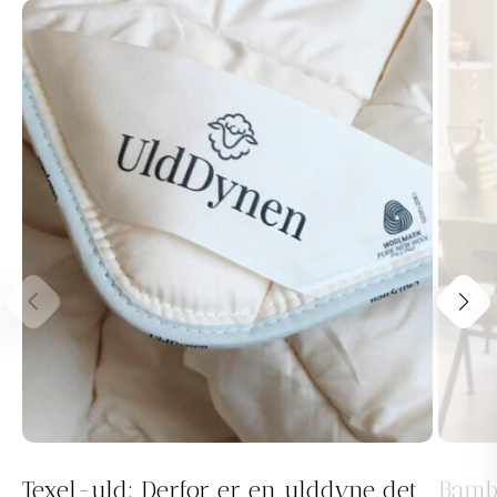
Texel-uld: Derfor er en ulddyne det
Bamb