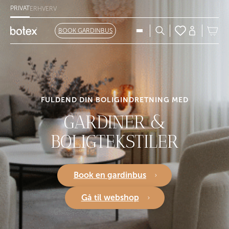
PRIVAT
ERHVERV
BOOK GARDINBUS
FULDEND DIN BOLIGINDRETNING MED
GARDINER
&
BOLIGTEKSTILER
Book en gardinbus
Gå til webshop