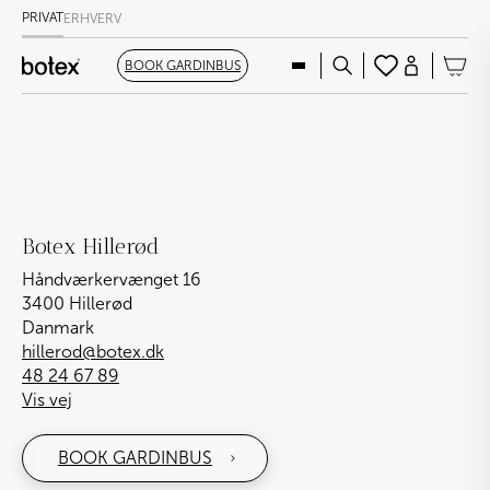
PRIVAT
ERHVERV
BOOK GARDINBUS
Botex Hillerød
Håndværkervænget 16
3400 Hillerød
Danmark
hillerod@botex.dk
48 24 67 89
Vis vej
BOOK GARDINBUS