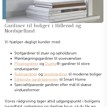
Gardiner til boliger i Hillerød og
Nordsjælland
Vi hjælper dagligt kunder med:
Stofgardiner til stuer og opholdsrum
Mørklægningsgardiner til soveværelser
Plisségardiner
og
Duette
®
-gardiner til store
vinduespartier
Rullegardiner
og
lamelgardiner
til moderne boliger
Elektriske gardinløsninger
til Smart Home
Specialtilpassede gardiner efter mål til skæve
vinduesformer
Vores rådgivning tager altid udgangspunkt i boligens
lysindfald, indretning og daglige brug, så du får en