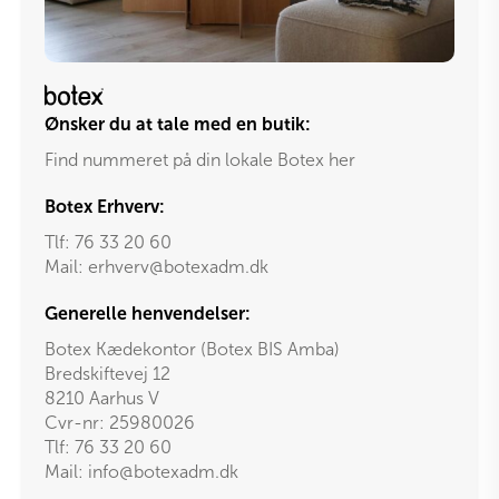
Ønsker du at tale med en butik:
Find nummeret på din lokale Botex her
Botex Erhverv:
Tlf:
76 33 20 60
Mail:
erhverv@botexadm.dk
Generelle henvendelser:
Botex Kædekontor (Botex BIS Amba)
Bredskiftevej 12
8210 Aarhus V
Cvr-nr: 25980026
Tlf:
76 33 20 60
Mail:
info@botexadm.dk