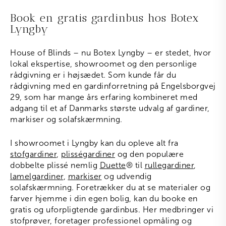
Book en gratis gardinbus hos Botex
Lyngby
House of Blinds – nu Botex Lyngby – er stedet, hvor
lokal ekspertise, showroomet og den personlige
rådgivning er i højsædet. Som kunde får du
rådgivning med en gardinforretning på Engelsborgvej
29, som har mange års erfaring kombineret med
adgang til et af Danmarks største udvalg af gardiner,
markiser og solafskærmning.
I showroomet i Lyngby kan du opleve alt fra
stofgardiner
,
plisségardiner
og den populære
dobbelte plissé nemlig
Duette
®
til
rullegardiner
,
lamelgardiner
,
markiser
og udvendig
solafskærmning. Foretrækker du at se materialer og
farver hjemme i din egen bolig, kan du booke en
gratis og uforpligtende gardinbus. Her medbringer vi
stofprøver, foretager professionel opmåling og