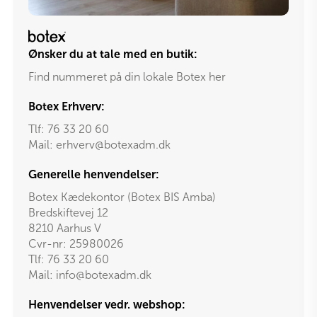
Ønsker du at tale med en butik:
Find nummeret på din lokale Botex her
Botex Erhverv:
Tlf:
76 33 20 60
Mail:
erhverv@botexadm.dk
Generelle henvendelser:
Botex Kædekontor (Botex BIS Amba)
Bredskiftevej 12
8210 Aarhus V
Cvr-nr: 25980026
Tlf:
76 33 20 60
Mail:
info@botexadm.dk
Henvendelser vedr. webshop: