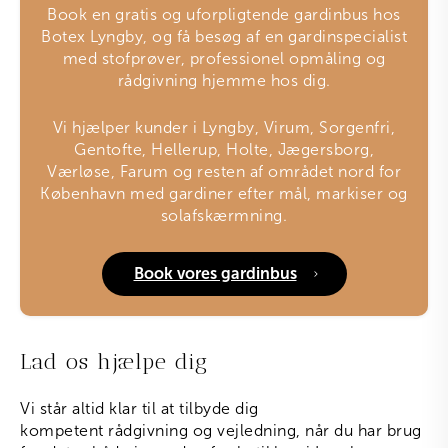
Book en gratis og uforpligtende gardinbus hos
Botex Lyngby, og få besøg af en gardinspecialist
med stofprøver, professionel opmåling og
rådgivning hjemme hos dig.
Vi hjælper kunder i Lyngby, Virum, Sorgenfri,
Gentofte, Hellerup, Holte, Jægersborg,
Værløse, Farum og resten af området nord for
København med gardiner efter mål, markiser og
solafskærmning.
Book vores gardinbus
Lad os hjælpe dig
Vi står altid klar til at tilbyde dig
kompetent rådgivning og vejledning, når du har brug