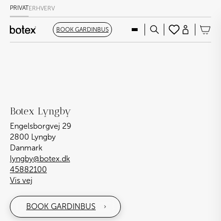
PRIVAT
ERHVERV
BOOK GARDINBUS
Botex Lyngby
Engelsborgvej 29
2800 Lyngby
Danmark
lyngby@botex.dk
45882100
Vis vej
BOOK GARDINBUS