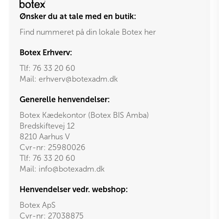
Ønsker du at tale med en butik:
Find nummeret på din lokale Botex her
Botex Erhverv:
Tlf:
76 33 20 60
Mail:
erhverv@botexadm.dk
Generelle henvendelser:
Botex Kædekontor (Botex BIS Amba)
Bredskiftevej 12
8210 Aarhus V
Cvr-nr: 25980026
Tlf:
76 33 20 60
Mail:
info@botexadm.dk
Henvendelser vedr. webshop:
Botex ApS
Cvr-nr: 27038875