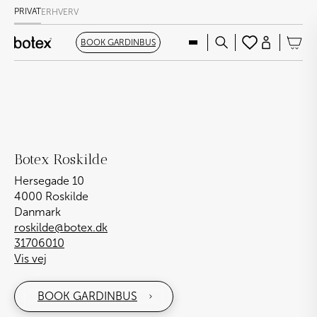
PRIVAT
ERHVERV
BOOK GARDINBUS
Botex Roskilde
Hersegade 10
4000 Roskilde
Danmark
roskilde@botex.dk
31706010
Vis vej
BOOK GARDINBUS