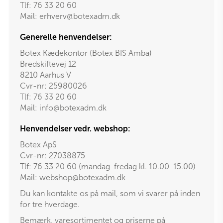
Tlf:
76 33 20 60
Mail:
erhverv@botexadm.dk
Generelle henvendelser:
Botex Kædekontor (Botex BIS Amba)
Bredskiftevej 12
8210 Aarhus V
Cvr-nr: 25980026
Tlf:
76 33 20 60
Mail:
info@botexadm.dk
Henvendelser vedr. webshop:
Botex ApS
Cvr-nr: 27038875
Tlf: 76 33 20 60 (mandag-fredag kl. 10.00-15.00)
Mail:
webshop@botexadm.dk
Du kan kontakte os på mail, som vi svarer på inden
for tre hverdage.
Bemærk, varesortimentet og priserne på