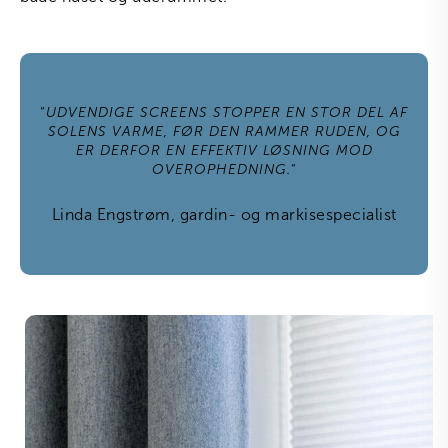
“
UDVENDIGE SCREENS STOPPER EN STOR DEL AF
SOLENS VARME, FØR DEN RAMMER RUDEN, OG
ER DERFOR EN EFFEKTIV LØSNING MOD
OVEROPHEDNING.
“
Linda Engstrøm, gardin- og markisespecialist