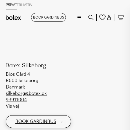
PRIVAT
ERHVERV
BOOK GARDINBUS
Botex Silkeborg
Bios Gård 4
8600 Silkeborg
Danmark
silkeborg@botex.dk
93911004
Vis vej
BOOK GARDINBUS