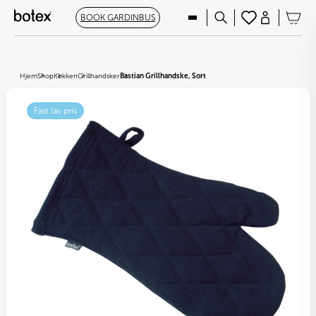
BOOK GARDINBUS
Hjem
Shop
Køkken
Grillhandsker
Bastian Grillhandske, Sort
Fast lav pris