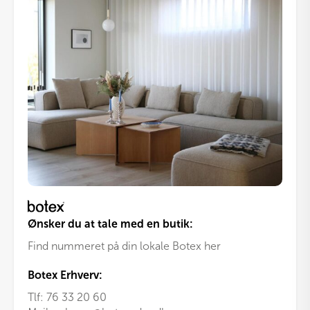
varianter.
Mulighederne
kan
vælges
på
varesiden
Ønsker du at tale med en butik:
Find nummeret på din lokale Botex her
Botex Erhverv:
Tlf:
76 33 20 60