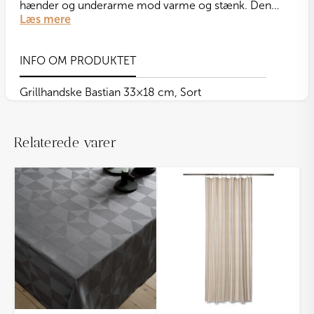
hænder og underarme mod varme og stænk. Den
Læs mere
slidstærke overflade giver et sikkert greb om både
grillriste, pander og fade, mens det stilrene sorte
design passer perfekt til ethvert køkken eller udendørs
INFO OM PRODUKTET
grillområde.
Grillhandsken kombinerer funktionalitet, komfort og
Grillhandske Bastian 33×18 cm, Sort
kvalitet – ideel til både daglig madlavning og
sommerens grillfester.
Relaterede varer