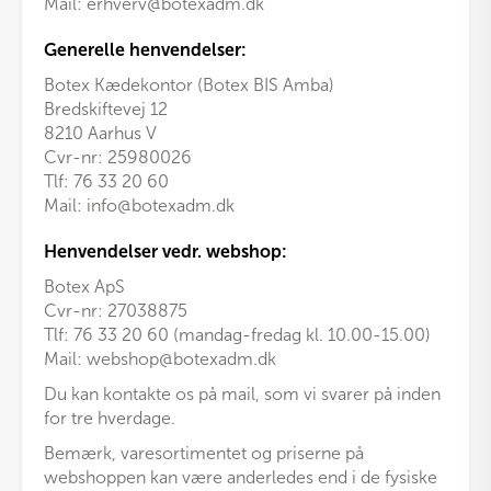
Mail:
erhverv@botexadm.dk
Generelle henvendelser:
Botex Kædekontor (Botex BIS Amba)
Bredskiftevej 12
8210 Aarhus V
Cvr-nr: 25980026
Tlf:
76 33 20 60
Mail:
info@botexadm.dk
Henvendelser vedr. webshop:
Botex ApS
Cvr-nr: 27038875
Tlf: 76 33 20 60 (mandag-fredag kl. 10.00-15.00)
Mail:
webshop@botexadm.dk
Du kan kontakte os på mail, som vi svarer på inden
for tre hverdage.
Bemærk, varesortimentet og priserne på
webshoppen kan være anderledes end i de fysiske