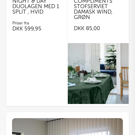
NIGHT & DAY
COMPLIMENTS
DUOLAGEN MED 1
STOFSERVIET
SPLIT , HVID
DAMASK WIND,
GRØN
Priser fra
DKK
85,00
DKK
599,95
Dette
vare
har
flere