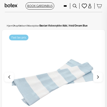
BOOK GARDINBUS
Hjem
Shop
Køkken
Viskestykker
Bastian Viskestykke Abbi, Hvid/Dream Blue
Fast lav pris