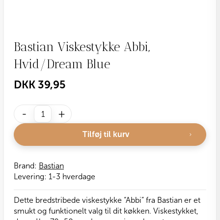
Bastian Viskestykke Abbi,
Hvid/Dream Blue
DKK
39,95
Bastian
-
+
Viskestykke
Abbi,
Tilføj til kurv
Hvid/Dream
Blue
antal
Brand:
Bastian
Levering:
1-3 hverdage
Dette bredstribede viskestykke “Abbi” fra Bastian er et
smukt og funktionelt valg til dit køkken. Viskestykket,