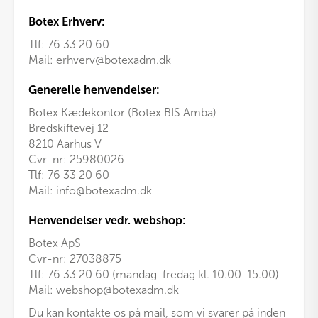
Botex Erhverv:
Tlf:
76 33 20 60
Mail:
erhverv@botexadm.dk
Generelle henvendelser:
Botex Kædekontor (Botex BIS Amba)
Bredskiftevej 12
8210 Aarhus V
Cvr-nr: 25980026
Tlf:
76 33 20 60
Mail:
info@botexadm.dk
Henvendelser vedr. webshop:
Botex ApS
Cvr-nr: 27038875
Tlf: 76 33 20 60 (mandag-fredag kl. 10.00-15.00)
Mail:
webshop@botexadm.dk
Du kan kontakte os på mail, som vi svarer på inden