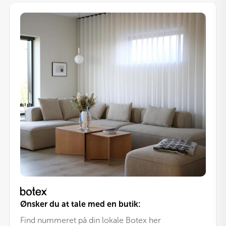
vare
har
flere
varianter.
Mulighederne
kan
vælges
på
varesiden
Ønsker du at tale med en butik:
Find nummeret på din lokale Botex her