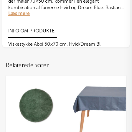
der måler 70×50 cm, kommer i en elegant
kombination af farverne Hvid og Dream Blue. Bastian-
Læs mere
viskestykket er fremstillet af 60% bomuld og 40%
bambus. Viskestykket kan vases ved 40 grader. Vi
anbefaler, at du følger
disse tips
, inden du tager dit nye
INFO OM PRODUKTET
Bastian Abbi-viskestykker i brug.
Viskestykke Abbi 50×70 cm, Hvid/Dream Bl
Relaterede varer