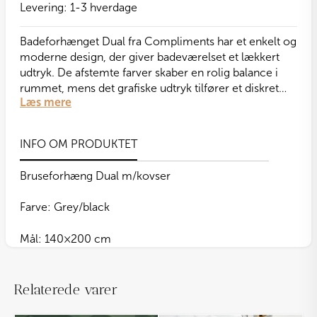
Levering:
1-3 hverdage
Badeforhænget Dual fra Compliments har et enkelt og
moderne design, der giver badeværelset et lækkert
udtryk. De afstemte farver skaber en rolig balance i
rummet, mens det grafiske udtryk tilfører et diskret
Læs mere
visuelt spil. Dual er et elegant valg til dig, der ønsker et
badeforhæng med et tidløst og moderne look.
Badeforhænget har antibakterielle egenskaber.
INFO OM PRODUKTET
Bruseforhæng Dual m/kovser
Farve: Grey/black
Mål: 140×200 cm
Relaterede varer