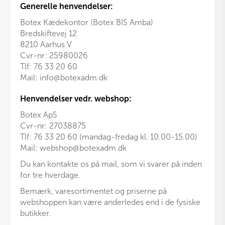
Generelle henvendelser:
Botex Kædekontor (Botex BIS Amba)
Bredskiftevej 12
8210 Aarhus V
Cvr-nr: 25980026
Tlf:
76 33 20 60
Mail:
info@botexadm.dk
Henvendelser vedr. webshop:
Botex ApS
Cvr-nr: 27038875
Tlf: 76 33 20 60 (mandag-fredag kl. 10.00-15.00)
Mail:
webshop@botexadm.dk
Du kan kontakte os på mail, som vi svarer på inden
for tre hverdage.
Bemærk, varesortimentet og priserne på
webshoppen kan være anderledes end i de fysiske
butikker.