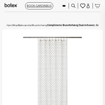
BOOK GARDINBUS
Hjem
Shop
Badeværelse
Bruseforhæng
Compliments Bruseforhæng Dual m/kovser, Grey/Bl