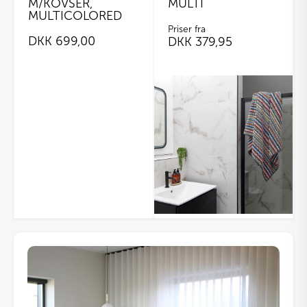
M/KOVSER,
MULTI
MULTICOLORED
Priser fra
DKK
699,00
DKK
379,95
Dette
vare
har
flere
varianter.
Mulighederne
kan
vælges
på
varesiden