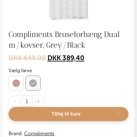
Compliments Bruseforhæng Dual
m/kovser, Grey/Black
Original
Current
DKK
649,00
DKK
389,40
price
price
Vælg farve
was:
is:
DKK 649,00.
DKK 389,40.
Compliments
-
+
Bruseforhæng
Dual
Tilføj til kurv
m/kovser,
Grey/Black
antal
Brand:
Compliments