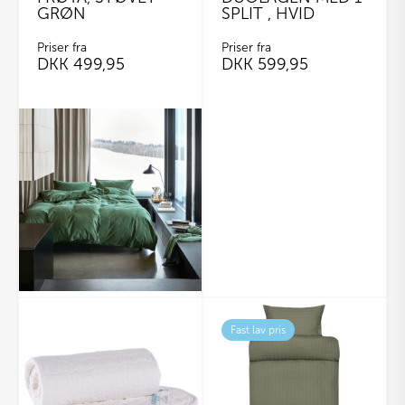
GRØN
SPLIT , HVID
Priser fra
Priser fra
DKK
499,95
DKK
599,95
Dette
vare
har
flere
varianter.
Mulighederne
kan
vælges
på
varesiden
Dette
vare
Fast lav pris
har
flere
varianter.
Mulighederne