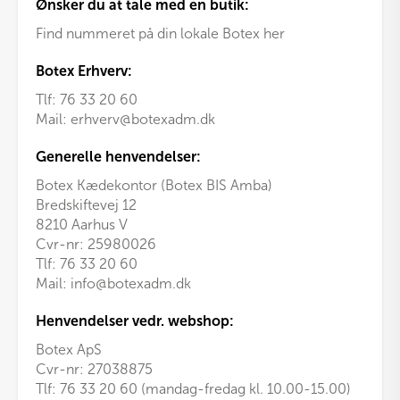
Ønsker du at tale med en butik:
Find nummeret på din lokale Botex her
Botex Erhverv:
Tlf:
76 33 20 60
Mail:
erhverv@botexadm.dk
Generelle henvendelser:
Botex Kædekontor (Botex BIS Amba)
Bredskiftevej 12
8210 Aarhus V
Cvr-nr: 25980026
Tlf:
76 33 20 60
Mail:
info@botexadm.dk
Henvendelser vedr. webshop:
Botex ApS
Cvr-nr: 27038875
Tlf: 76 33 20 60 (mandag-fredag kl. 10.00-15.00)