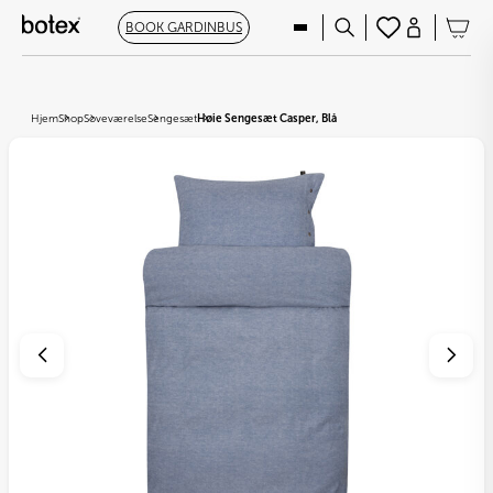
BOOK GARDINBUS
Hjem
Shop
Soveværelse
Sengesæt
Høie Sengesæt Casper, Blå