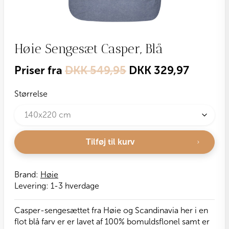
Høie Sengesæt Casper, Blå
Priser fra
DKK
549,95
DKK
329,97
Størrelse
Tilføj til kurv
Brand:
Høie
Levering:
1-3 hverdage
Casper-sengesættet fra Høie og Scandinavia her i en
flot blå farv er er lavet af 100% bomuldsflonel samt er