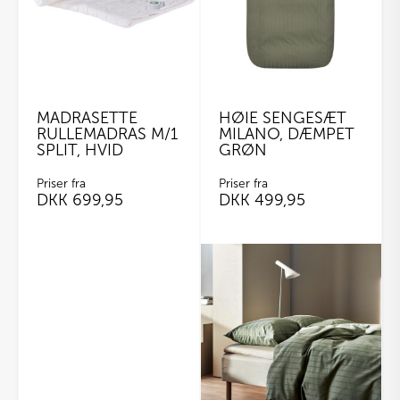
kan
vælges
på
varesiden
MADRASETTE
HØIE SENGESÆT
RULLEMADRAS M/1
MILANO, DÆMPET
SPLIT, HVID
GRØN
Priser fra
Priser fra
DKK
699,95
DKK
499,95
Dette
vare
har
flere
varianter.
Mulighederne
kan
vælges