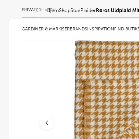
PRIVAT
ERHVERV
Hjem
Shop
Stue
Plaider
Røros Uldplaid Mi
GARDINER & MARKISER
BRANDS
INSPIRATION
FIND BUTIK