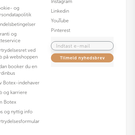
Instagram
okie- og
Linkedin
rsondatapolitik
YouTube
ndelsbetingelser
Pinterest
ranti og
tteservice
Indtast e-mail
rtrydelsesret ved
b på webshoppen
Tilmeld nyhedsbrev
dan booker du en
rdinbus
iv Botex-indehaver
b og karriere
 Botex
ps og nyttig info
rtrydelsesformular