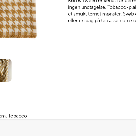
Røros Tweed er kendt for deres 
antal
ingen undtagelse. Tobacco-pla
et smukt ternet mønster. Svøb d
eller en dag på terrassen om 
cm, Tobacco