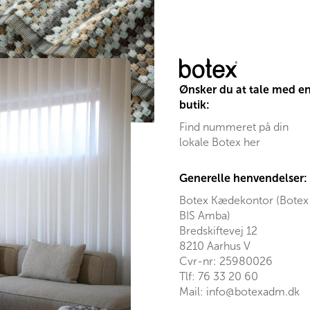
varianter.
Mulighederne
kan
vælges
på
varesiden
Ønsker du at tale med e
butik:
Find nummeret på din
lokale Botex her
Generelle henvendelser:
Botex Kædekontor (Botex
BIS Amba)
Bredskiftevej 12
8210 Aarhus V
Cvr-nr: 25980026
Tlf:
76 33 20 60
Mail:
info@botexadm.dk