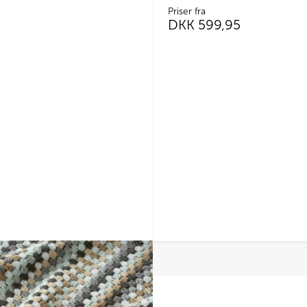
Priser fra
DKK
599,95
Dette
vare
har
flere