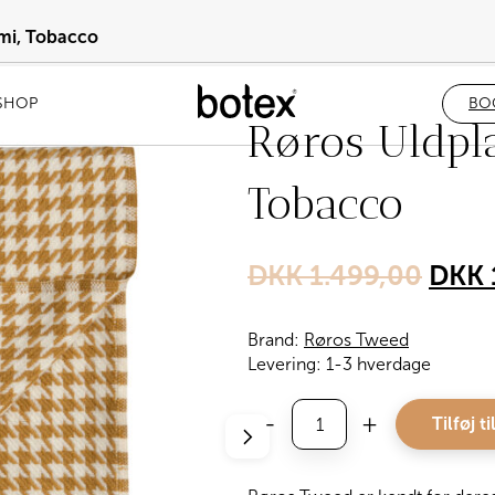
mi, Tobacco
SHOP
BO
Røros Uldpl
Tobacco
Origi
DKK
1.499,00
DKK
price
Brand:
Røros Tweed
was:
Levering:
1-3 hverdage
DKK 
Røros
-
+
Tilføj ti
Uldplaid
Mimi,
Tobacco