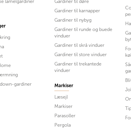
ske lamelgardiner
Gardiner til døre
Co
Gardiner til karnapper
pe
Gardiner til nybyg
Ha
ger
Gardiner til runde og buede
Ga
vinduer
kring
by
Gardiner til skrå vinduer
ma
Fo
Gardiner til store vinduer
kø
et
Gardiner til trekantede
Så
Home
vinduer
ga
kærmning
Bl
 down-gardiner
Markiser
Jo
Læsejl
Om
Markiser
Ti
Parasoller
Fo
Pergola