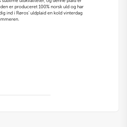
sublime uldkvaliteter, og denne plaid er
iden er produceret 100% norsk uld og har
ig ind i Røros’ uldplaid en kold vinterdag
sommeren.