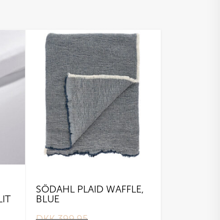
SÖDAHL PLAID WAFFLE,
IT
BLUE
DKK
399,95
Original
Current