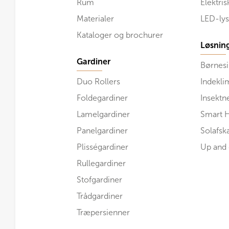
Rum
Elektri
Materialer
LED-lys
Kataloger og brochurer
Løsnin
Gardiner
Børnesi
Duo Rollers
Indekli
Foldegardiner
Insektn
Lamelgardiner
Smart 
Panelgardiner
Solafs
Plisségardiner
Up and
Rullegardiner
Stofgardiner
Trådgardiner
Træpersienner