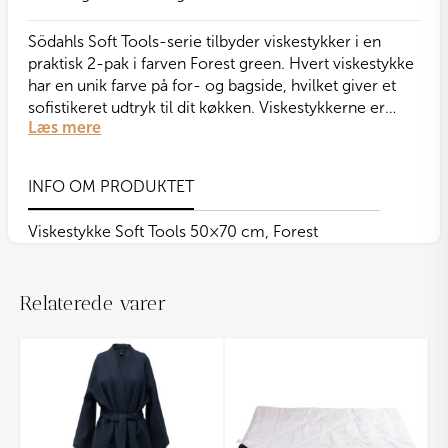
pak
antal
Södahls Soft Tools-serie tilbyder viskestykker i en
praktisk 2-pak i farven Forest green. Hvert viskestykke
har en unik farve på for- og bagside, hvilket giver et
sofistikeret udtryk til dit køkken. Viskestykkerne er
Læs mere
designet med diskrete striber og fremstillet af 100%
bomuld.
INFO OM PRODUKTET
Viskestykke Soft Tools 50×70 cm, Forest
Relaterede varer