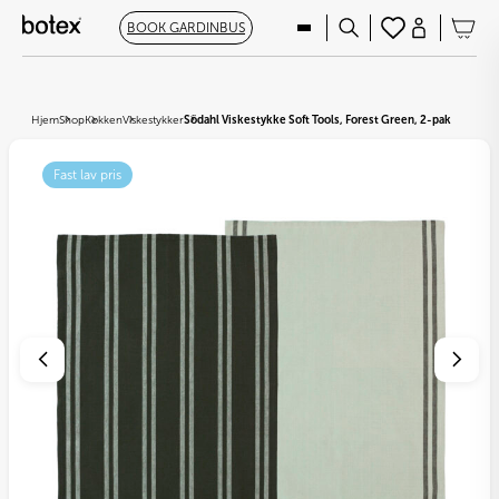
BOOK GARDINBUS
Hjem
Shop
Køkken
Viskestykker
Södahl Viskestykke Soft Tools, Forest Green, 2-pak
Fast lav pris