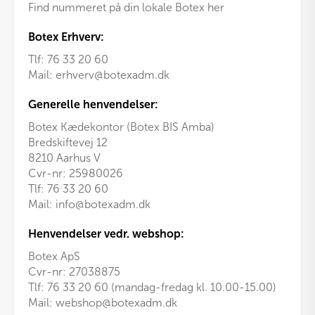
Find nummeret på din lokale Botex her
Botex Erhverv:
Tlf:
76 33 20 60
Mail:
erhverv@botexadm.dk
Generelle henvendelser:
Botex Kædekontor (Botex BIS Amba)
Bredskiftevej 12
8210 Aarhus V
Cvr-nr: 25980026
Tlf:
76 33 20 60
Mail:
info@botexadm.dk
Henvendelser vedr. webshop:
Botex ApS
Cvr-nr: 27038875
Tlf: 76 33 20 60 (mandag-fredag kl. 10.00-15.00)
Mail:
webshop@botexadm.dk