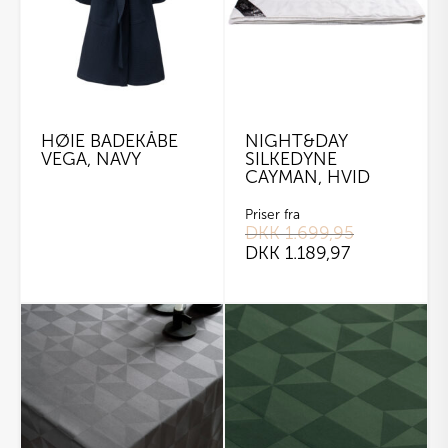
HØIE BADEKÅBE
NIGHT&DAY
VEGA, NAVY
SILKEDYNE
CAYMAN, HVID
Priser fra
DKK
1.699,95
DKK
1.189,97
Dette
vare
har
flere
varianter.
Mulighederne
kan