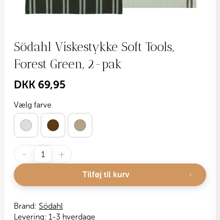
Södahl Viskestykke Soft Tools,
Forest Green, 2-pak
DKK
69,95
Vælg farve
Södahl
-
+
Viskestykke
Soft
Tilføj til kurv
Tools,
Forest
Green,
Brand:
Södahl
2-
Levering:
1-3 hverdage