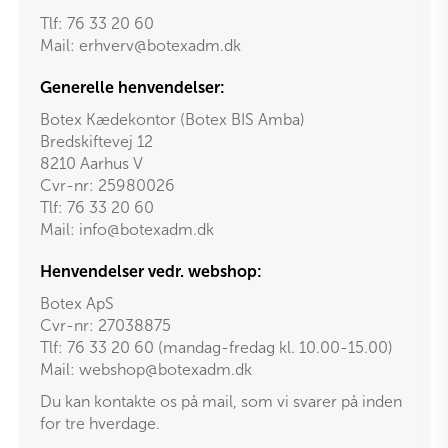
Tlf:
76 33 20 60
Mail:
erhverv@botexadm.dk
Generelle henvendelser:
Botex Kædekontor (Botex BIS Amba)
Bredskiftevej 12
8210 Aarhus V
Cvr-nr: 25980026
Tlf:
76 33 20 60
Mail:
info@botexadm.dk
Henvendelser vedr. webshop:
Botex ApS
Cvr-nr: 27038875
Tlf: 76 33 20 60 (mandag-fredag kl. 10.00-15.00)
Mail:
webshop@botexadm.dk
Du kan kontakte os på mail, som vi svarer på inden
for tre hverdage.