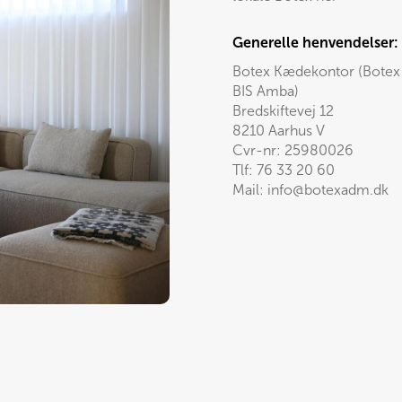
Generelle henvendelser:
Botex Kædekontor (Botex
BIS Amba)
Bredskiftevej 12
8210 Aarhus V
Cvr-nr: 25980026
Tlf:
76 33 20 60
Mail:
info@botexadm.dk