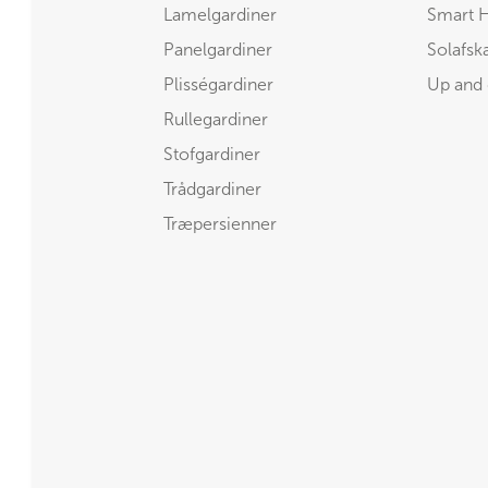
Lamelgardiner
Smart 
Panelgardiner
Solafs
Plisségardiner
Up and
Rullegardiner
Stofgardiner
Trådgardiner
Træpersienner