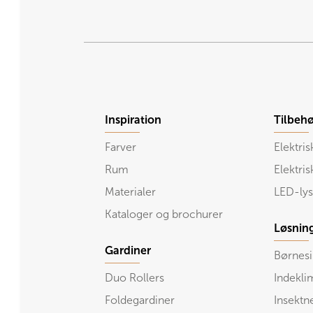
Inspiration
Tilbehø
Farver
Elektris
Rum
Elektri
Materialer
LED-lys
Kataloger og brochurer
Løsnin
Gardiner
Børnesi
Duo Rollers
Indekli
Foldegardiner
Insektn