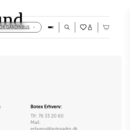
und
OK GARDINBUS
n
Botex Erhverv:
Tlf:
76 33 20 60
Mail:
erhverv@botexadm.dk