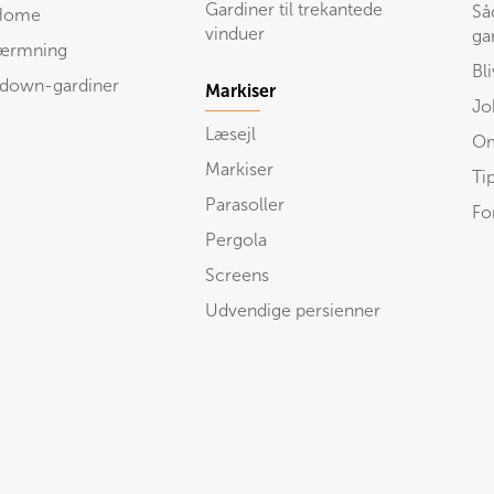
Gardiner til trekantede
Så
Home
vinduer
ga
kærmning
Bl
 down-gardiner
Markiser
Jo
Læsejl
Om
Markiser
Ti
Parasoller
Fo
Pergola
Screens
Udvendige persienner