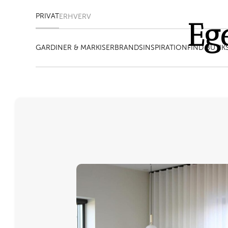
PRIVAT
ERHVERV
Eg
GARDINER & MARKISER
BRANDS
INSPIRATION
FIND BUTIK