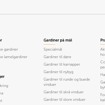
r
Gardiner på mål
Pr
ke gardiner
Specialmål
Ak
ho
ske lamelgardiner
Gardiner til døre
Co
Gardiner til karnapper
pe
Gardiner til nybyg
Ha
ger
Gardiner til runde og buede
Ga
vinduer
kring
by
Gardiner til skrå vinduer
ma
Fo
Gardiner til store vinduer
kø
et