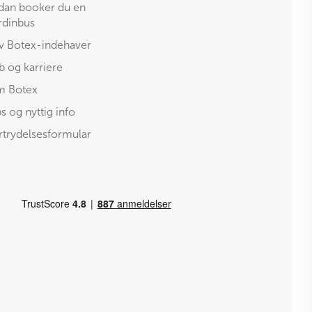
dan booker du en
rdinbus
iv Botex-indehaver
b og karriere
 Botex
ps og nyttig info
rtrydelsesformular