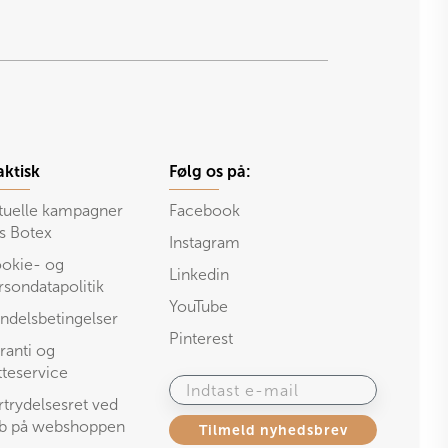
aktisk
Følg os på:
tuelle kampagner
Facebook
s Botex
Instagram
okie- og
Linkedin
rsondatapolitik
YouTube
ndelsbetingelser
Pinterest
ranti og
tteservice
Indtast e-mail
rtrydelsesret ved
b på webshoppen
Tilmeld nyhedsbrev