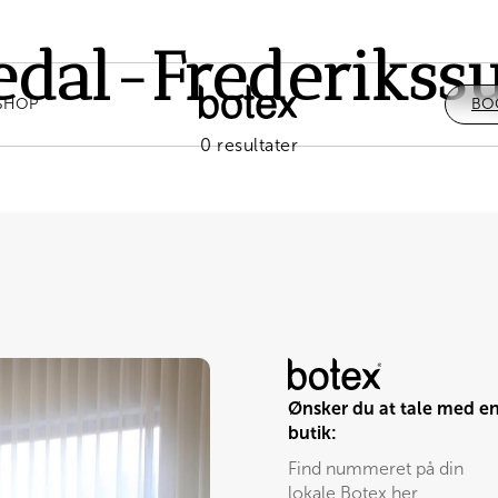
edal-Frederikss
SHOP
BO
0 resultater
Ønsker du at tale med e
butik:
Find nummeret på din
lokale Botex her