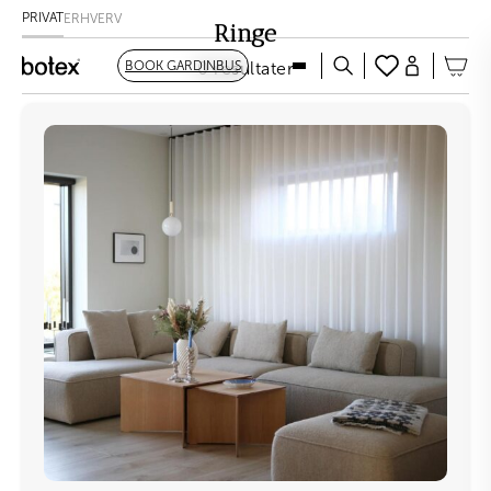
PRIVAT
ERHVERV
Ringe
BOOK GARDINBUS
0 resultater