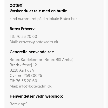
Ønsker du at tale med en butik:
Find nummeret på din lokale Botex her
Botex Erhverv:
Tlf:
76 33 20 60
Mail:
erhverv@botexadm.dk
Generelle henvendelser:
Botex Kædekontor (Botex BIS Amba)
Bredskiftevej 12
8210 Aarhus V
Cvr-nr: 25980026
Tlf:
76 33 20 60
Mail:
info@botexadm.dk
Henvendelser vedr. webshop:
Botex ApS