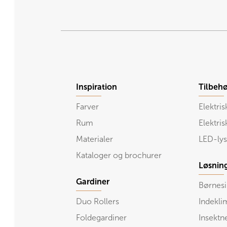
Inspiration
Tilbehø
Farver
Elektris
Rum
Elektri
Materialer
LED-lys
Kataloger og brochurer
Løsnin
Gardiner
Børnesi
Duo Rollers
Indekli
Foldegardiner
Insektn