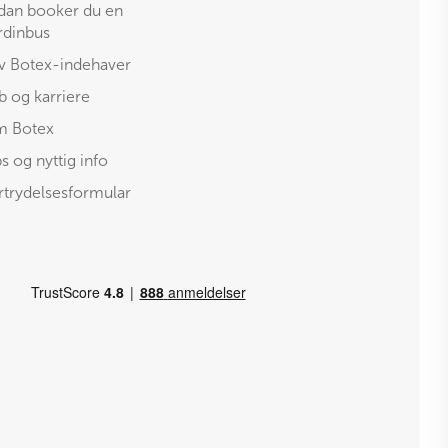
dan booker du en
rdinbus
iv Botex-indehaver
b og karriere
 Botex
ps og nyttig info
rtrydelsesformular