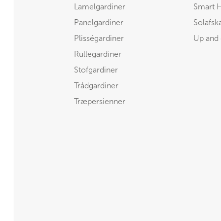
Lamelgardiner
Smart 
Panelgardiner
Solafs
Plisségardiner
Up and
Rullegardiner
Stofgardiner
Trådgardiner
Træpersienner