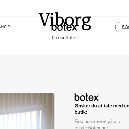
Viborg
SHOP
BO
0 resultater
Ønsker du at tale med e
butik:
Find nummeret på din
lokale Botex her