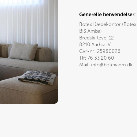
Generelle henvendelser:
Botex Kædekontor (Botex
BIS Amba)
Bredskiftevej 12
8210 Aarhus V
Cvr-nr: 25980026
Tlf:
76 33 20 60
Mail:
info@botexadm.dk