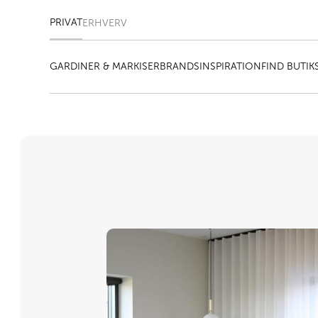
PRIVAT
ERHVERV
GARDINER & MARKISER
BRANDS
INSPIRATION
FIND BUTIK