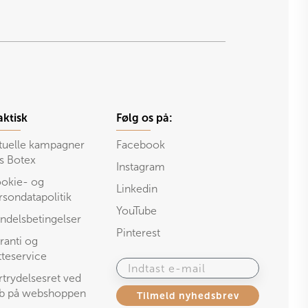
aktisk
Følg os på:
tuelle kampagner
Facebook
s Botex
Instagram
okie- og
Linkedin
rsondatapolitik
YouTube
ndelsbetingelser
Pinterest
ranti og
tteservice
Indtast e-mail
rtrydelsesret ved
b på webshoppen
Tilmeld nyhedsbrev