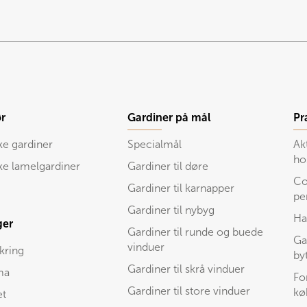
r
Gardiner på mål
Pr
ke gardiner
Specialmål
Ak
ho
ske lamelgardiner
Gardiner til døre
Co
Gardiner til karnapper
pe
Gardiner til nybyg
Ha
ger
Gardiner til runde og buede
Ga
vinduer
kring
by
Gardiner til skrå vinduer
ma
Fo
Gardiner til store vinduer
kø
et