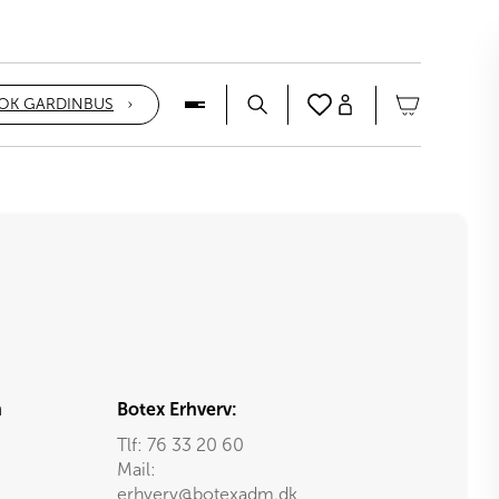
OK GARDINBUS
n
Botex Erhverv:
Tlf:
76 33 20 60
Mail:
erhverv@botexadm.dk