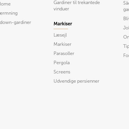
Gardiner til trekantede
Så
Home
vinduer
ga
kærmning
Bl
 down-gardiner
Markiser
Jo
Læsejl
Om
Markiser
Ti
Parasoller
Fo
Pergola
Screens
Udvendige persienner