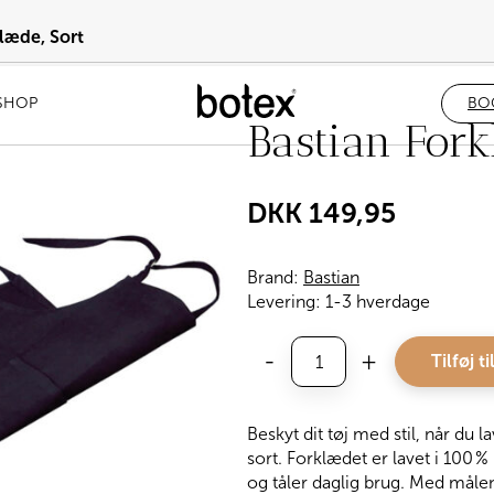
læde, Sort
SHOP
BO
Bastian Fork
DKK
149,95
Brand:
Bastian
Levering:
1-3 hverdage
Bastian
-
+
Tilføj ti
Forklæde,
Sort
antal
Beskyt dit tøj med stil, når du 
sort. Forklædet er lavet i 100
og tåler daglig brug. Med mål