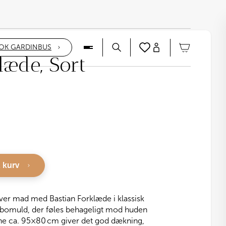
OK GARDINBUS
læde, Sort
l kurv
laver mad med Bastian Forklæde i klassisk
 % bomuld, der føles behageligt mod huden
ene ca. 95×80 cm giver det god dækning,