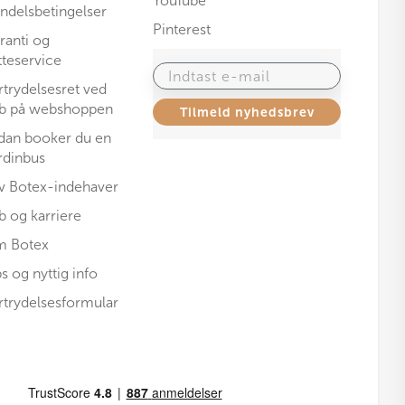
YouTube
ndelsbetingelser
Pinterest
ranti og
tteservice
Indtast e-mail
rtrydelsesret ved
b på webshoppen
Tilmeld nyhedsbrev
dan booker du en
rdinbus
iv Botex-indehaver
b og karriere
 Botex
ps og nyttig info
rtrydelsesformular