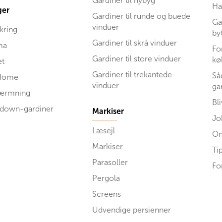
Gardiner til nybyg
Ha
ger
Gardiner til runde og buede
Ga
vinduer
kring
by
Gardiner til skrå vinduer
ma
Fo
Gardiner til store vinduer
kø
et
Gardiner til trekantede
Så
Home
vinduer
ga
kærmning
Bl
 down-gardiner
Markiser
Jo
Læsejl
Om
Markiser
Ti
Parasoller
Fo
Pergola
Screens
Udvendige persienner