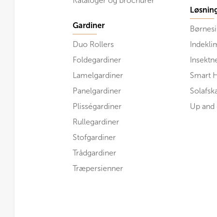
Kataloger og brochurer
Løsnin
Gardiner
Børnesi
Duo Rollers
Indekli
Foldegardiner
Insektn
Lamelgardiner
Smart 
Panelgardiner
Solafs
Plisségardiner
Up and
Rullegardiner
Stofgardiner
Trådgardiner
Træpersienner