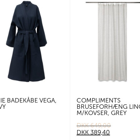
IE BADEKÅBE VEGA,
COMPLIMENTS
VY
BRUSEFORHÆNG LIN
M/KOVSER, GREY
DKK
649,00
Original
Current
price
price
DKK
389,40
was:
is: