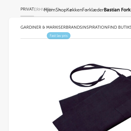
PRIVAT
ERHVERV
Hjem
Shop
Køkken
Forklæder
Bastian Fork
GARDINER & MARKISER
BRANDS
INSPIRATION
FIND BUTIK
Fast lav pris