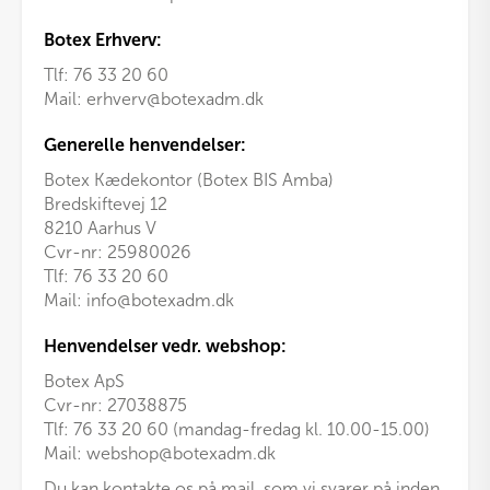
Botex Erhverv:
Tlf:
76 33 20 60
Mail:
erhverv@botexadm.dk
Generelle henvendelser:
Botex Kædekontor (Botex BIS Amba)
Bredskiftevej 12
8210 Aarhus V
Cvr-nr: 25980026
Tlf:
76 33 20 60
Mail:
info@botexadm.dk
Henvendelser vedr. webshop:
Botex ApS
Cvr-nr: 27038875
Tlf: 76 33 20 60 (mandag-fredag kl. 10.00-15.00)
Mail:
webshop@botexadm.dk
Du kan kontakte os på mail, som vi svarer på inden