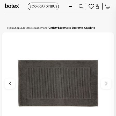
BOOK GARDINBUS
Hjem
Shop
Badeværelse
Bademåtter
Christy Bademåtte Supreme, Graphite