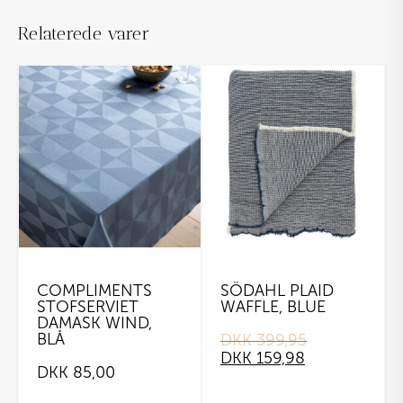
Relaterede varer
COMPLIMENTS
SÖDAHL PLAID
STOFSERVIET
WAFFLE, BLUE
DAMASK WIND,
BLÅ
DKK
399,95
Original
Current
DKK
159,98
price
price
DKK
85,00
was:
is:
DKK 399,95.
DKK 159,98.