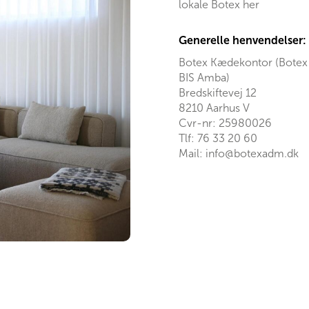
lokale Botex her
Generelle henvendelser:
Botex Kædekontor (Botex
BIS Amba)
Bredskiftevej 12
8210 Aarhus V
Cvr-nr: 25980026
Tlf:
76 33 20 60
Mail:
info@botexadm.dk