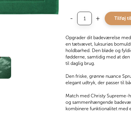
Christy
-
+
Tilføj ti
Bademåtte
Supreme,
Spruce
Opgrader dit badeværelse med
antal
en tætvævet, luksuriøs bomuld
holdbarhed. Den bløde og fyldig
fødderne, samtidig med at den e
til daglig brug.
Den friske, grønne nuance Spru
elegant udtryk, der passer til 
Match med Christy Supreme-hån
og sammenhængende badeværelse
kombinere funktionalitet med ek