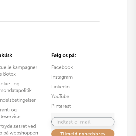
aktisk
Følg os på:
tuelle kampagner
Facebook
s Botex
Instagram
okie- og
Linkedin
rsondatapolitik
YouTube
ndelsbetingelser
Pinterest
ranti og
tteservice
Indtast e-mail
rtrydelsesret ved
b på webshoppen
Tilmeld nyhedsbrev