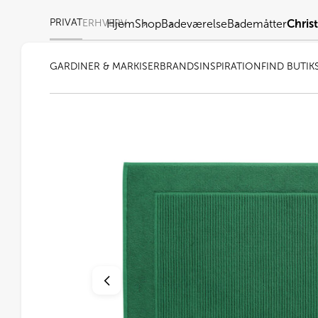
PRIVAT
ERHVERV
Hjem
Shop
Badeværelse
Bademåtter
Chris
GARDINER & MARKISER
BRANDS
INSPIRATION
FIND BUTIK