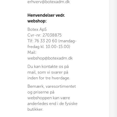
erhverv@botexadm.dk
Henvendelser vedr.
webshop:
Botex ApS
Cvr-nr: 27038875
Tlf: 76 33 20 60 (mandag-
fredag kl. 10.00-15.00)
Mail:
webshop@botexadm.dk
Du kan kontakte os på
mail, som vi svarer på
inden for tre hverdage.
Bemærk, varesortimentet
og priserne på
webshoppen kan være
anderledes end i de fysiske
butikker.