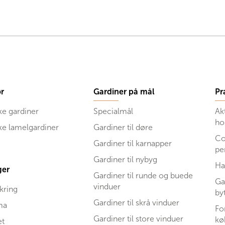
r
Gardiner på mål
Pr
ke gardiner
Specialmål
Ak
ho
ske lamelgardiner
Gardiner til døre
Co
Gardiner til karnapper
pe
Gardiner til nybyg
Ha
ger
Gardiner til runde og buede
Ga
vinduer
kring
by
Gardiner til skrå vinduer
ma
Fo
Gardiner til store vinduer
kø
et