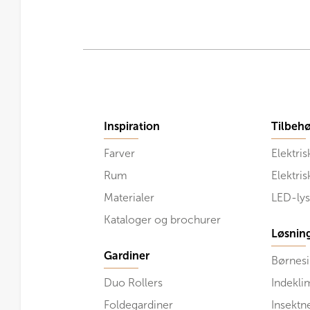
Inspiration
Tilbehø
Farver
Elektris
Rum
Elektri
Materialer
LED-lys
Kataloger og brochurer
Løsnin
Gardiner
Børnesi
Duo Rollers
Indekli
Foldegardiner
Insektn