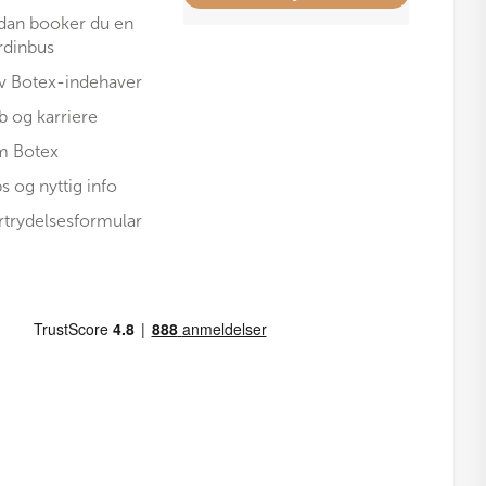
dan booker du en
rdinbus
iv Botex-indehaver
b og karriere
 Botex
ps og nyttig info
rtrydelsesformular