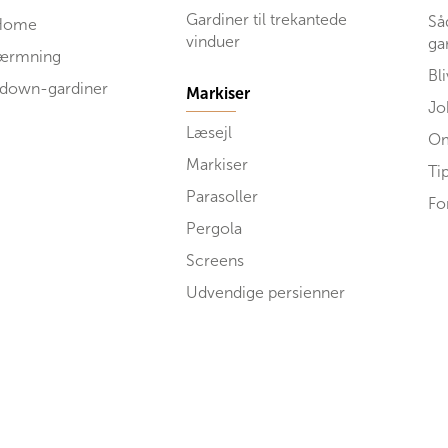
Gardiner til trekantede
Så
Home
vinduer
ga
kærmning
Bl
 down-gardiner
Markiser
Jo
Læsejl
Om
Markiser
Ti
Parasoller
Fo
Pergola
Screens
Udvendige persienner