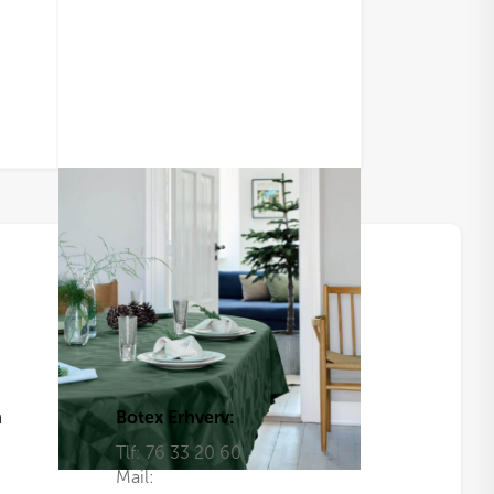
n
Botex Erhverv:
Tlf:
76 33 20 60
Mail: