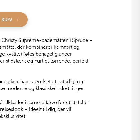
l kurv
 Christy Supreme-bademåtten i Spruce –
småtte, der kombinerer komfort og
e kvalitet føles behagelig under
r slidstærk og hurtigt tørrende, perfekt
ce giver badeværelset et naturligt og
både moderne og klassiske indretninger.
dklæder i samme farve for et stilfuldt
slook – ideelt til dig, der vil
sklusivitet.