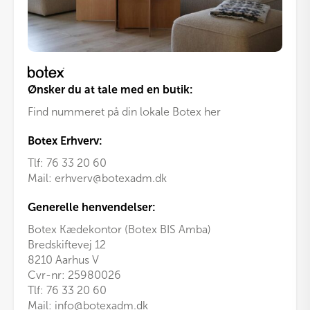
Ønsker du at tale med en butik:
Find nummeret på din lokale Botex her
Botex Erhverv:
Tlf:
76 33 20 60
Mail:
erhverv@botexadm.dk
Generelle henvendelser:
Botex Kædekontor (Botex BIS Amba)
Bredskiftevej 12
8210 Aarhus V
Cvr-nr: 25980026
Tlf:
76 33 20 60
Mail:
info@botexadm.dk