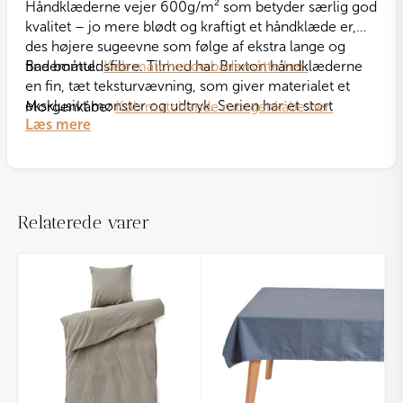
Håndklæderne vejer 600g/m² som betyder særlig god
kvalitet – jo mere blødt og kraftigt et håndklæde er,
des højere sugeevne som følge af ekstra lange og
fine bomuldsfibre. Tilmed har Brixton håndklæderne
Bademåtte:
Køb matchende bademåtte her.
en fin, tæt teksturvævning, som giver materialet et
eksklusivt mønster og udtryk. Serien har et stort
Morgenkåbe:
Køb matchende morgenkåbe her.
Læs mere
farveudvalg og findes i flere forskellige størrelser, så
der er rig mulighed at mikse og matche for at skabe
din egen personlige stil og give badeværelset nyt
liv. Her i en klassisk, elegant hvid farve.
Relaterede varer