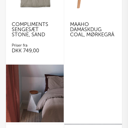
COMPLIMENTS
MAAHO
SENGESÆT
DAMASKDUG
STONE, SAND
COAL, MØRKEGRÅ
Priser fra
DKK
749,00
Dette
vare
har
flere
varianter.
Mulighederne
kan
vælges
på
varesiden