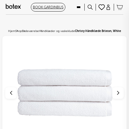
BOOK GARDINBUS
Hjem
Shop
Badeværelse
Håndklæder og vaskeklude
Christy Håndklæde Brixton, White