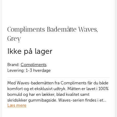
Compliments Bademåtte Waves,
Grey
Ikke på lager
Brand:
Compliments
Levering:
1-3 hverdage
Med Waves-bademåtten fra Compliments får du både
komfort og et eksklusivt udtryk. Måtten er lavet i 100%
bomuld og har en lækker, blød kvalitet samt
skridsikker gummibagside. Waves-serien findes i et
Læs mere
bredt farvespektrum – her vist i en klassisk grå nuance.