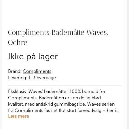
Compliments Bademåtte Waves,
Ochre
Ikke på lager
Brand:
Compliments
Levering:
1-3 hverdage
Eksklusiv ‘Waves’ bademåtte i 100% bomuld fra
Compliments. Bademåtten er i en dejlig blød
kvalitet, med antiskrid gummibagside. Waves serien
fra Compliments fås i et flot stort farveudvalg – her i
Læs mere
en smuk, gylden nuance. OEKO-TEX 100 standard
testet.