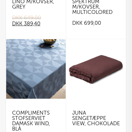
LINO M/KOVSER,
SPEKTRUM
GREY
M/KOVSER,
MULTICOLORED
DKK
649,00
Original
Current
DKK
699,00
DKK
389,40
price
price
was:
is:
DKK 649,00.
DKK 389,40.
COMPLIMENTS
JUNA
STOFSERVIET
SENGETÆPPE
DAMASK WIND,
VIEW, CHOKOLADE
BLÅ