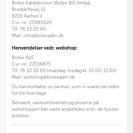
Botex Kædekontor (Botex BIS Amba)
Bredskiftevej 12
8210 Aarhus V
Cvr-nr: 25980026
Tlf:
76 33 20 60
Mail:
info@botexadm.dk
Henvendelser vedr. webshop:
Botex ApS
Cvr-nr: 27038875
Tlf: 76 33 20 60 (mandag-fredag kl. 10.00-15.00)
Mail:
webshop@botexadm.dk
Du kan kontakte os på mail, som vi svarer på inden
for tre hverdage.
Bemærk, varesortimentet og priserne på
webshoppen kan være anderledes end i de fysiske
butikker.