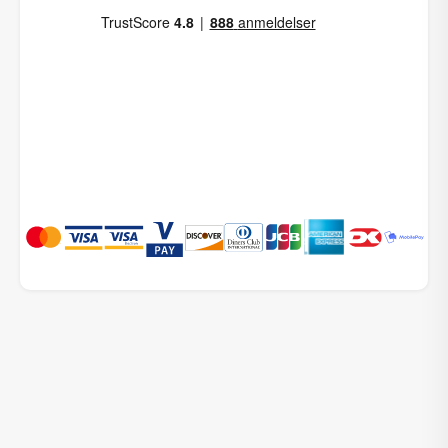
Priser fra
Compliments
DKK
299,00
Betræk til
DKK
179,40
Sofapude Wille,
Royal Blue
45x45 cm
Tilføj til kurv