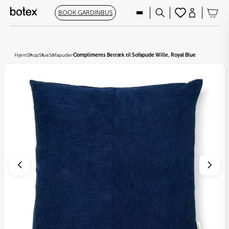
BOOK GARDINBUS
Hjem
Shop
Stue
Sofapuder
Compliments Betræk til Sofapude Wille, Royal Blue