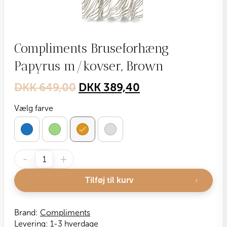
Compliments Bruseforhæng
Papyrus m/kovser, Brown
Original
Current
DKK
649,00
DKK
389,40
price
price
Vælg farve
was:
is:
DKK 649,00.
DKK 389,40.
Compliments
-
+
Bruseforhæng
Papyrus
Tilføj til kurv
m/kovser,
Brown
antal
Brand:
Compliments
Levering:
1-3 hverdage