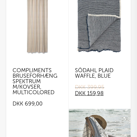
COMPLIMENTS
SÖDAHL PLAID
BRUSEFORHÆNG
WAFFLE, BLUE
SPEKTRUM
M/KOVSER,
DKK
399,95
Original
Current
MULTICOLORED
DKK
159,98
price
price
was:
is:
DKK
699,00
DKK 399,95.
DKK 159,98.