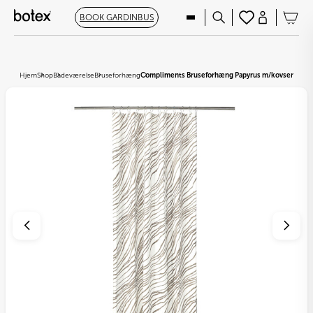
BOOK GARDINBUS
Hjem
Shop
Badeværelse
Bruseforhæng
Compliments Bruseforhæng Papyrus m/kovser, Bro