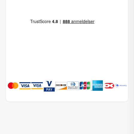
DKK
649,00
Compliments
DKK
389,40
Bruseforhæng Papyrus