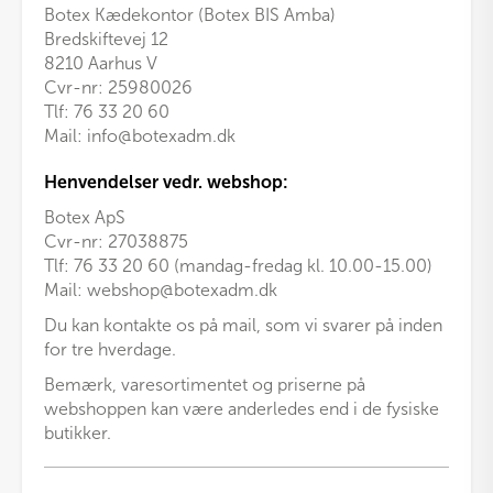
Botex Kædekontor (Botex BIS Amba)
Bredskiftevej 12
8210 Aarhus V
Cvr-nr: 25980026
Tlf:
76 33 20 60
Mail:
info@botexadm.dk
Henvendelser vedr. webshop:
Botex ApS
Cvr-nr: 27038875
Tlf: 76 33 20 60 (mandag-fredag kl. 10.00-15.00)
Mail:
webshop@botexadm.dk
Du kan kontakte os på mail, som vi svarer på inden
for tre hverdage.
Bemærk, varesortimentet og priserne på
webshoppen kan være anderledes end i de fysiske
butikker.