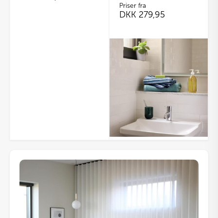
Priser fra
DKK
279,95
Dette
vare
har
flere
varianter.
Mulighederne
kan
vælges
på
varesiden