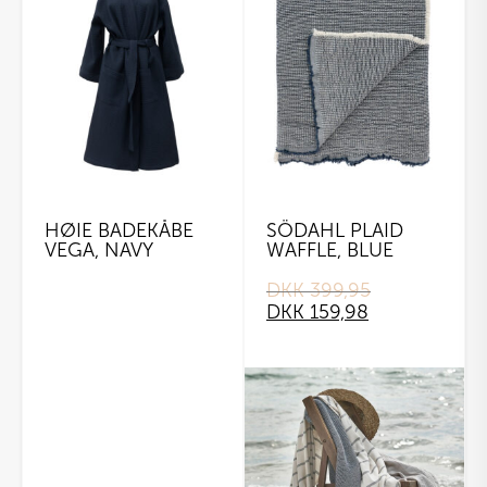
HØIE BADEKÅBE
SÖDAHL PLAID
VEGA, NAVY
WAFFLE, BLUE
DKK
399,95
Original
Current
DKK
159,98
price
price
was:
is:
DKK 399,95.
DKK 159,98.