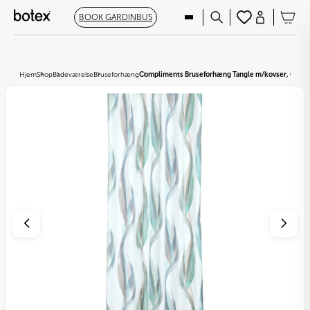
BOOK GARDINBUS
Hjem
Shop
Badeværelse
Bruseforhæng
Compliments Bruseforhæng Tangle m/kovser, Gree