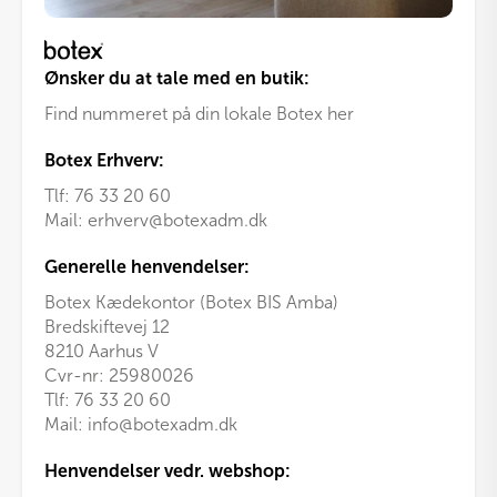
Ønsker du at tale med en butik:
Find nummeret på din lokale Botex her
Botex Erhverv:
Tlf:
76 33 20 60
Mail:
erhverv@botexadm.dk
Generelle henvendelser:
Botex Kædekontor (Botex BIS Amba)
Bredskiftevej 12
8210 Aarhus V
Cvr-nr: 25980026
Tlf:
76 33 20 60
Mail:
info@botexadm.dk
Henvendelser vedr. webshop: