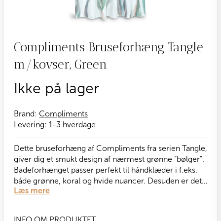
Compliments Bruseforhæng Tangle
m/kovser, Green
Ikke på lager
Brand:
Compliments
Levering:
1-3 hverdage
Dette bruseforhæng af Compliments fra serien Tangle,
giver dig et smukt design af nærmest grønne “bølger”.
Badeforhænget passer perfekt til håndklæder i f.eks.
både grønne, koral og hvide nuancer. Desuden er det
Læs mere
antibakterielt. Bemærk, at ringe til ophængning
medfølger ikke
INFO OM PRODUKTET