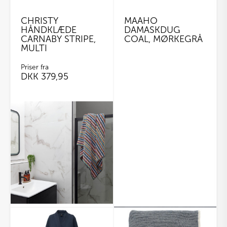
CHRISTY
MAAHO
HÅNDKLÆDE
DAMASKDUG
CARNABY STRIPE,
COAL, MØRKEGRÅ
MULTI
Priser fra
DKK
379,95
Dette
vare
har
flere
varianter.
Mulighederne
kan
vælges
på
varesiden