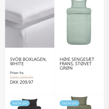
SVÖB BOXLAGEN,
HØIE SENGESÆT
WHITE
FRANS, STØVET
GRØN
Priser fra
DKK
299,95
DKK
209,97
Dette
vare
Fast lav pris
Fast lav pris
har