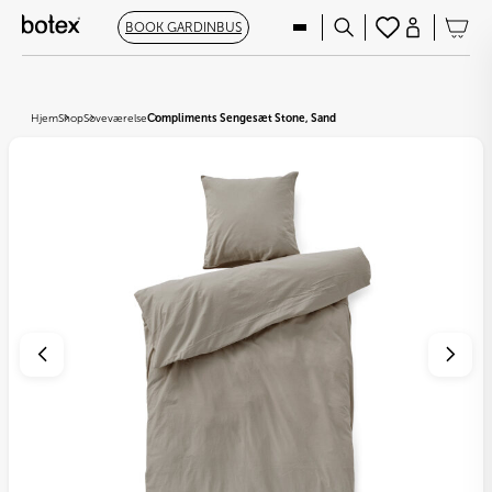
BOOK GARDINBUS
Hjem
Shop
Soveværelse
Compliments Sengesæt Stone, Sand