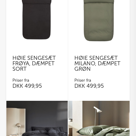
flere
varianter.
Mulighederne
kan
vælges
på
varesiden
HØIE SENGESÆT
HØIE SENGESÆT
FRØYA, DÆMPET
MILANO, DÆMPET
SORT
GRØN
Priser fra
Priser fra
DKK
499,95
DKK
499,95
Dette
Dette
vare
vare
har
har
flere
flere
varianter.
varianter.