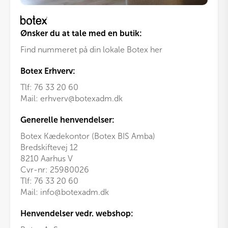
Ønsker du at tale med en butik:
Find nummeret på din lokale Botex her
Botex Erhverv:
Tlf:
76 33 20 60
Mail:
erhverv@botexadm.dk
Generelle henvendelser:
Botex Kædekontor (Botex BIS Amba)
Bredskiftevej 12
8210 Aarhus V
Cvr-nr: 25980026
Tlf:
76 33 20 60
Mail:
info@botexadm.dk
Henvendelser vedr. webshop: