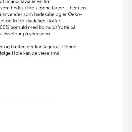
f Scandinavia er en fin
som findes i fire skønne farver – her i en
så anvendes som badekåbe og er Oeko-
t og fri for skadelige stoffer.
100% bomuld med bomuldsfrotté på
uldsvelour på ydersiden.
og bælter, der kan tages af. Denne
 Ifølge Høie kan de være små i