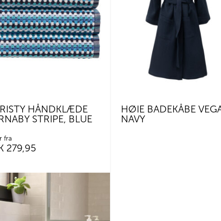
RISTY HÅNDKLÆDE
HØIE BADEKÅBE VEGA
RNABY STRIPE, BLUE
NAVY
r fra
K
279,95
er.