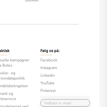
butikker.
aktisk
Følg os på:
tuelle kampagner
Facebook
s Botex
Instagram
okie- og
Linkedin
rsondatapolitik
YouTube
ndelsbetingelser
Pinterest
ranti og
tteservice
Indtast e-mail
rtrydelsesret ved