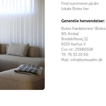
Find nummeret på din
lokale Botex her
Generelle henvendelser:
Botex Kædekontor (Botex
BIS Amba)
Bredskiftevej 12
8210 Aarhus V
Cvr-nr: 25980026
Tlf:
76 33 20 60
Mail:
info@botexadm.dk