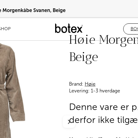
e Morgenkåbe Svanen, Beige
SHOP
BO
Høie Morgen
Beige
Brand:
Høie
Levering:
1-3 hverdage
Denne vare er p.
derfor ikke tilgæ