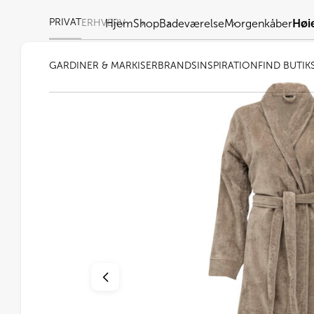
PRIVAT
ERHVERV
Hjem
Shop
Badeværelse
Morgenkåber
Høi
GARDINER & MARKISER
BRANDS
INSPIRATION
FIND BUTIK