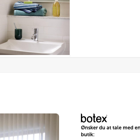
ederne
den
Ønsker du at tale med e
butik: