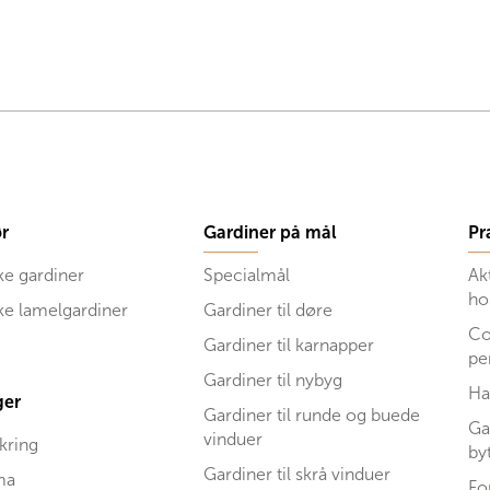
r
Gardiner på mål
Pr
ke gardiner
Specialmål
Ak
ho
ske lamelgardiner
Gardiner til døre
Co
Gardiner til karnapper
pe
Gardiner til nybyg
Ha
ger
Gardiner til runde og buede
Ga
vinduer
kring
by
Gardiner til skrå vinduer
ma
Fo