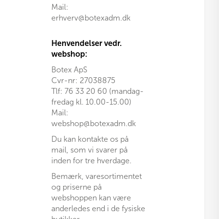
Mail:
erhverv@botexadm.dk
Henvendelser vedr.
webshop:
Botex ApS
Cvr-nr: 27038875
Tlf: 76 33 20 60 (mandag-
fredag kl. 10.00-15.00)
Mail:
webshop@botexadm.dk
Du kan kontakte os på
mail, som vi svarer på
inden for tre hverdage.
Bemærk, varesortimentet
og priserne på
webshoppen kan være
anderledes end i de fysiske