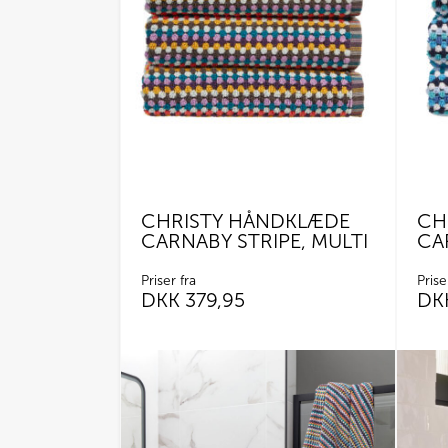
CHRISTY HÅNDKLÆDE
CH
CARNABY STRIPE, MULTI
CA
Priser fra
Prise
DKK
379,95
DK
Dette
Dette
vare
vare
har
har
flere
flere
varianter.
variant