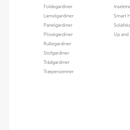
Foldegardiner
Insektn
Lamelgardiner
Smart 
Panelgardiner
Solafs
Plisségardiner
Up and
Rullegardiner
Stofgardiner
Trådgardiner
Træpersienner