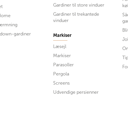
Gardiner til store vinduer
kø
et
Gardiner til trekantede
Så
Home
vinduer
ga
kærmning
Bl
 down-gardiner
Markiser
Jo
Læsejl
Om
Markiser
Ti
Parasoller
Fo
Pergola
Screens
Udvendige persienner