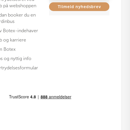
b på webshoppen
Tilmeld nyhedsbrev
dan booker du en
rdinbus
iv Botex-indehaver
b og karriere
 Botex
ps og nyttig info
rtrydelsesformular