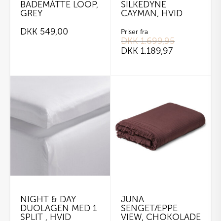
BADEMÅTTE LOOP,
SILKEDYNE
GREY
CAYMAN, HVID
DKK
549,00
Priser fra
DKK
1.699,95
DKK
1.189,97
Dette
vare
har
flere
varianter.
Mulighederne
kan
vælges
på
varesiden
NIGHT & DAY
JUNA
DUOLAGEN MED 1
SENGETÆPPE
SPLIT , HVID
VIEW, CHOKOLADE