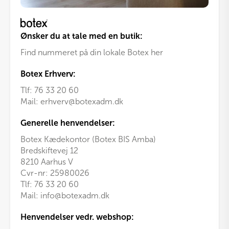
Ønsker du at tale med en butik:
Find nummeret på din lokale Botex her
Botex Erhverv:
Tlf:
76 33 20 60
Mail:
erhverv@botexadm.dk
Generelle henvendelser:
Botex Kædekontor (Botex BIS Amba)
Bredskiftevej 12
8210 Aarhus V
Cvr-nr: 25980026
Tlf:
76 33 20 60
Mail:
info@botexadm.dk
Henvendelser vedr. webshop: