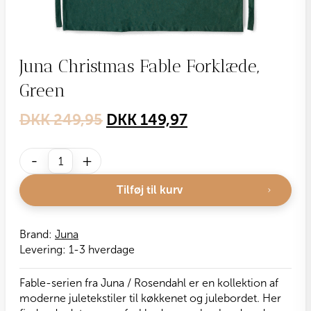
Juna Christmas Fable Forklæde,
Green
Original
Current
DKK
249,95
DKK
149,97
price
price
Juna
was:
is:
-
+
Christmas
DKK 249,95.
DKK 149,97.
Fable
Tilføj til kurv
Forklæde,
Green
antal
Brand:
Juna
Levering:
1-3 hverdage
Fable-serien fra Juna / Rosendahl er en kollektion af
moderne juletekstiler til køkkenet og julebordet. Her