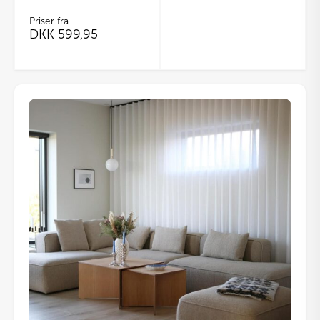
Priser fra
DKK
599,95
Dette
vare
har
flere
varianter.
Mulighederne
kan
vælges
på
varesiden