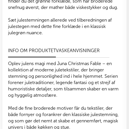
finder du det grønne forklæde, som har broderede
snefnug øverst, der mather både viskestykker og dug.
Sæt julestemningen allerede ved tilberedningen af
julestegen med dette fine forklæde i en klassisk
julegrøn nuance.
INFO OM PRODUKTET
VASKEANVISNINGER
Oplev julens magi med Juna Christmas Fable – en
kollektion af moderne juletekstiler, der bringer
stemning og personlighed ind i hele hjemmet. Serien
forener juletraditioner, legende fantasi og et strejf af
humoristiske detaljer, som tilsammen skaber en varm
og hyggelig atmosfære.
Med de fine broderede motiver får du tekstiler, der
både fornyer og forankrer den klassiske julestemning,
og som gør det nemt at skabe et gennemført, magisk
univers i både køkken og stue.