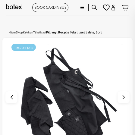
BOOK GARDINBUS
Hjem
Shop
Køkken
Tekstilsæt
Pillivuyt Recycle Tekstilsæt 5 dele, Sort
Fast lav pris