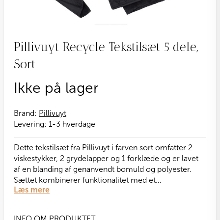
Pillivuyt Recycle Tekstilsæt 5 dele,
Sort
Ikke på lager
Brand:
Pillivuyt
Levering:
1-3 hverdage
Dette tekstilsæt fra Pillivuyt i farven sort omfatter 2
viskestykker, 2 grydelapper og 1 forklæde og er lavet
af en blanding af genanvendt bomuld og polyester.
Sættet kombinerer funktionalitet med et
Læs mere
klassisk design. Det er en god gaveidé eller en smart
løsning til at friske dit køkken op – alt samlet i én
pakke.
INFO OM PRODUKTET