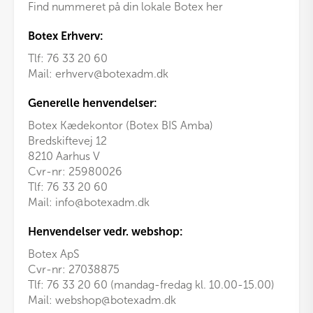
Find nummeret på din lokale Botex her
Botex Erhverv:
Tlf:
76 33 20 60
Mail:
erhverv@botexadm.dk
Generelle henvendelser:
Botex Kædekontor (Botex BIS Amba)
Bredskiftevej 12
8210 Aarhus V
Cvr-nr: 25980026
Tlf:
76 33 20 60
Mail:
info@botexadm.dk
Henvendelser vedr. webshop:
Botex ApS
Cvr-nr: 27038875
Tlf: 76 33 20 60 (mandag-fredag kl. 10.00-15.00)
Mail:
webshop@botexadm.dk