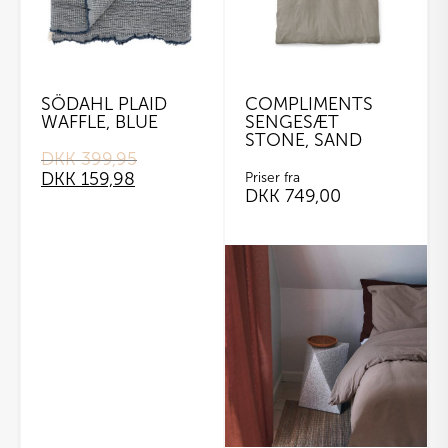
SÖDAHL PLAID
COMPLIMENTS
WAFFLE, BLUE
SENGESÆT
STONE, SAND
DKK
399,95
Original
Current
DKK
159,98
price
price
Priser fra
DKK
749,00
was:
is:
DKK 399,95.
DKK 159,98.
Dette
vare
har
flere
varianter.
Mulighederne
kan
vælges
på