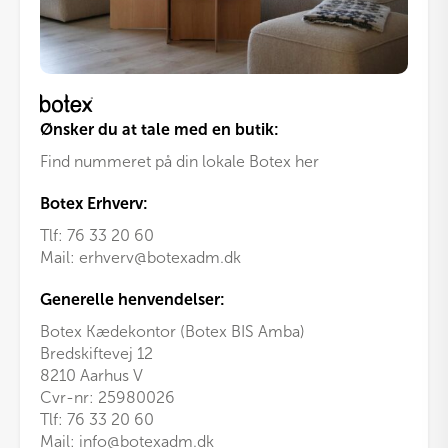
Ønsker du at tale med en butik:
Find nummeret på din lokale Botex her
Botex Erhverv:
Tlf:
76 33 20 60
Mail:
erhverv@botexadm.dk
Generelle henvendelser:
Botex Kædekontor (Botex BIS Amba)
Bredskiftevej 12
8210 Aarhus V
Cvr-nr: 25980026
Tlf:
76 33 20 60
Mail:
info@botexadm.dk