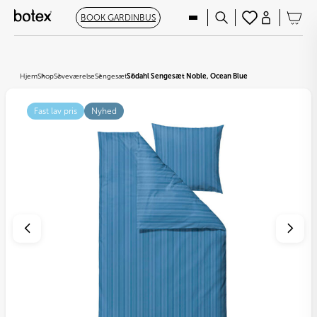
BOOK GARDINBUS
Hjem
Shop
Soveværelse
Sengesæt
Södahl Sengesæt Noble, Ocean Blue
Fast lav pris
Nyhed