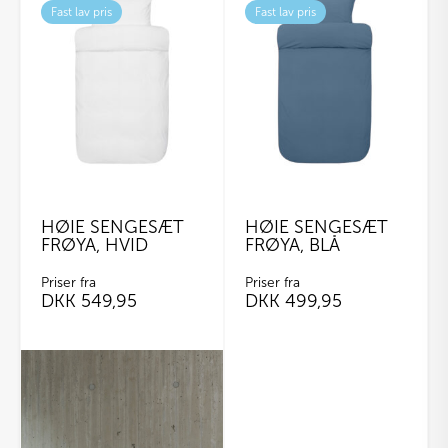
Fast lav pris
Fast lav pris
HØIE SENGESÆT
HØIE SENGESÆT
FRØYA, HVID
FRØYA, BLÅ
Priser fra
Priser fra
DKK
549,95
DKK
499,95
Dette
vare
har
flere
varianter.