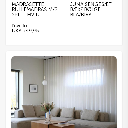
MADRASETTE
JUNA SENGESÆT
RULLEMADRAS M/2
BÆK&BØLGE,
SPLIT, HVID
BLÅ/BIRK
Priser fra
DKK
749,95
Dette
vare
har
flere
varianter.
Mulighederne
kan
vælges
på
varesiden