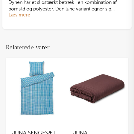
Dynen har et slidstærkt betræk i en kombination af
bomuld og polyester. Den lune variant egner sig
Læs mere
perfekt til helårsbrug eller til dig, der ønsker lidt ekstra
varme i løbet af natten.
Relaterede varer
JUNA SENGESÆT
JUNA