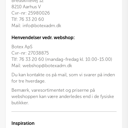
Bredskiftevej 12
8210 Aarhus V
Cvr-nr: 25980026
Tlf:
76 33 20 60
Mail:
info@botexadm.dk
Henvendelser vedr. webshop:
Botex ApS
Cvr-nr: 27038875
Tlf: 76 33 20 60 (mandag-fredag kl. 10.00-15.00)
Mail:
webshop@botexadm.dk
Du kan kontakte os på mail, som vi svarer på inden
for tre hverdage.
Bemærk, varesortimentet og priserne på
webshoppen kan være anderledes end i de fysiske
butikker.
Inspiration