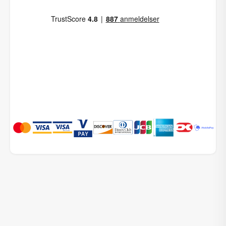
Priser fra
Turiform Sommerdyne
DKK
899,00
Fiber, Lun