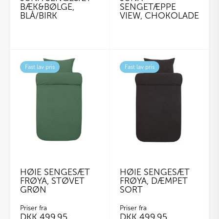
BÆK&BØLGE,
SENGETÆPPE
BLÅ/BIRK
VIEW, CHOKOLADE
Fast lav pris
Fast lav pris
HØIE SENGESÆT
HØIE SENGESÆT
FRØYA, STØVET
FRØYA, DÆMPET
GRØN
SORT
Priser fra
Priser fra
DKK
499,95
DKK
499,95