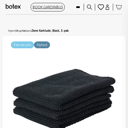
BOOK GARDINBUS
Hjem
Shop
Køkken
Zone Karklude, Black, 3-pak
Fast lav pris
Nyhed