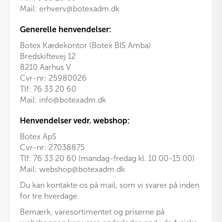
Mail:
erhverv@botexadm.dk
Generelle henvendelser:
Botex Kædekontor (Botex BIS Amba)
Bredskiftevej 12
8210 Aarhus V
Cvr-nr: 25980026
Tlf:
76 33 20 60
Mail:
info@botexadm.dk
Henvendelser vedr. webshop:
Botex ApS
Cvr-nr: 27038875
Tlf: 76 33 20 60 (mandag-fredag kl. 10.00-15.00)
Mail:
webshop@botexadm.dk
Du kan kontakte os på mail, som vi svarer på inden
for tre hverdage.
Bemærk, varesortimentet og priserne på