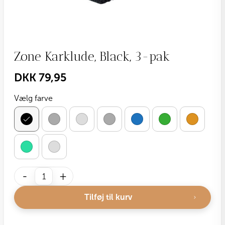
Zone Karklude, Black, 3-pak
DKK
79,95
Vælg farve
Zone
-
+
Karklude,
Black,
Tilføj til kurv
3-
pak