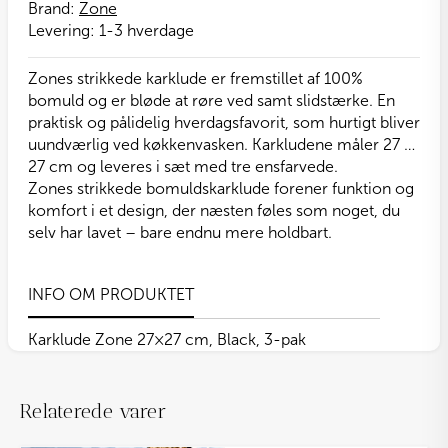
antal
Brand:
Zone
Levering:
1-3 hverdage
Zones strikkede karklude er fremstillet af 100%
bomuld og er bløde at røre ved samt slidstærke. En
praktisk og pålidelig hverdagsfavorit, som hurtigt bliver
uundværlig ved køkkenvasken. Karkludene måler 27 x
27 cm og leveres i sæt med tre ensfarvede.
Zones strikkede bomuldskarklude forener funktion og
komfort i et design, der næsten føles som noget, du
selv har lavet – bare endnu mere holdbart.
INFO OM PRODUKTET
Karklude Zone 27×27 cm, Black, 3-pak
Relaterede varer