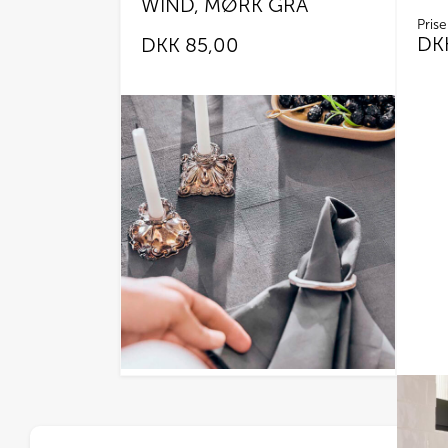
WIND, MØRK GRÅ
Prise
DK
DKK
85,00
Dette
vare
har