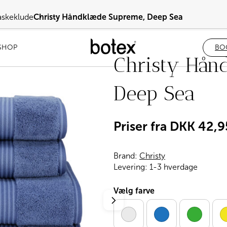
askeklude
Christy Håndklæde Supreme, Deep Sea
SHOP
BO
Christy Hån
Deep Sea
Priser fra
DKK
42,9
Brand:
Christy
Levering:
1-3 hverdage
Vælg farve