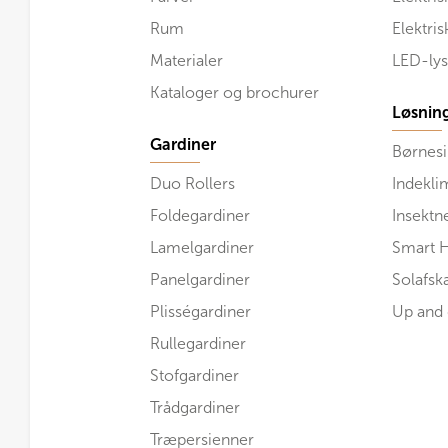
Rum
Elektri
Materialer
LED-lys
Kataloger og brochurer
Løsnin
Gardiner
Børnesi
Duo Rollers
Indekli
Foldegardiner
Insektn
Lamelgardiner
Smart 
Panelgardiner
Solafs
Plisségardiner
Up and
Rullegardiner
Stofgardiner
Trådgardiner
Træpersienner