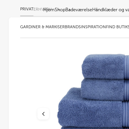
PRIVAT
ERHVERV
Hjem
Shop
Badeværelse
Håndklæder og v
GARDINER & MARKISER
BRANDS
INSPIRATION
FIND BUTIK