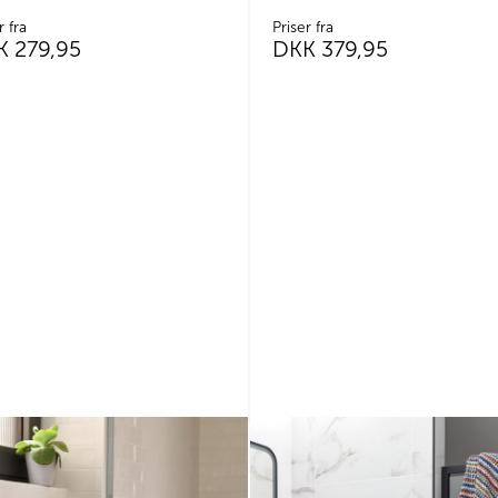
r fra
Priser fra
K
279,95
DKK
379,95
Dette
vare
har