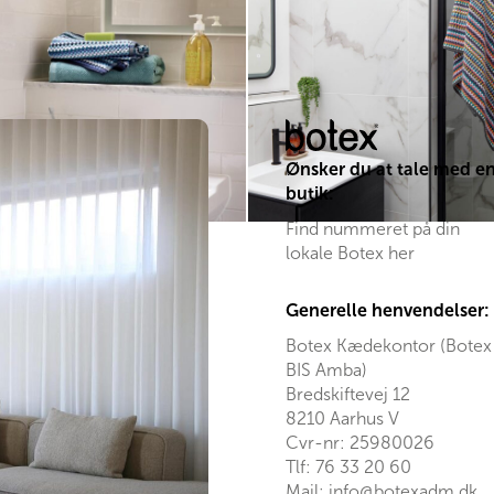
flere
er.
varianter.
ederne
Mulighederne
kan
vælges
på
den
varesiden
Ønsker du at tale med e
butik:
Find nummeret på din
lokale Botex her
Generelle henvendelser:
Botex Kædekontor (Botex
BIS Amba)
Bredskiftevej 12
8210 Aarhus V
Cvr-nr: 25980026
Tlf:
76 33 20 60
Mail:
info@botexadm.dk