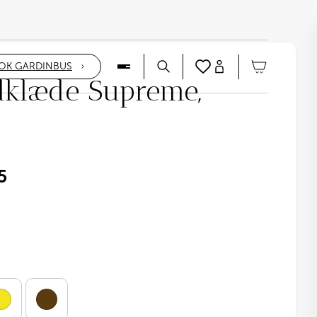
OK GARDINBUS
dklæde Supreme,
5