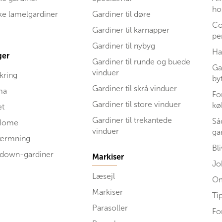
ho
ske lamelgardiner
Gardiner til døre
Co
Gardiner til karnapper
pe
Gardiner til nybyg
Ha
ger
Gardiner til runde og buede
Ga
vinduer
kring
by
Gardiner til skrå vinduer
ma
Fo
Gardiner til store vinduer
kø
et
Gardiner til trekantede
Så
Home
vinduer
ga
kærmning
Bl
 down-gardiner
Markiser
Jo
Læsejl
Om
Markiser
Ti
Parasoller
Fo