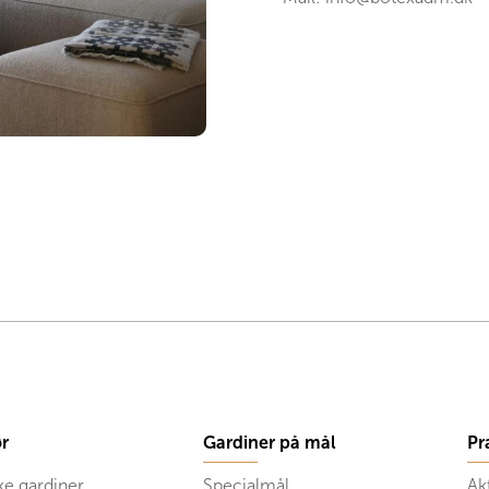
r
Gardiner på mål
Pr
ke gardiner
Specialmål
Ak