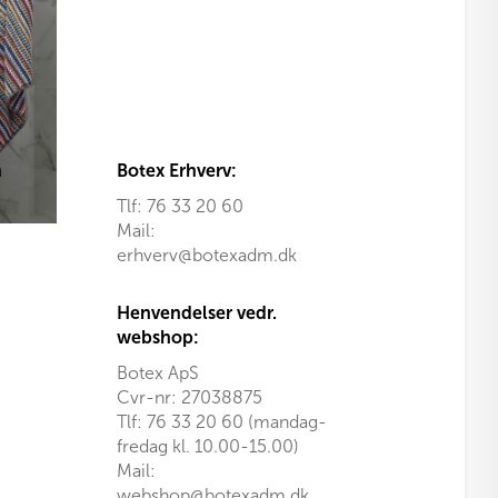
n
Botex Erhverv:
Tlf:
76 33 20 60
Mail:
erhverv@botexadm.dk
Henvendelser vedr.
webshop:
Botex ApS
Cvr-nr: 27038875
Tlf: 76 33 20 60 (mandag-
fredag kl. 10.00-15.00)
Mail:
webshop@botexadm.dk