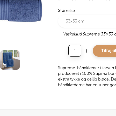
Størrelse
Vaskeklud Supreme 33×33 
Christy
-
+
Tilføj ti
Håndklæde
Supreme,
Deep
Supreme-håndklæder i farven D
Sea
produceret i 100% Supima bomu
antal
ekstra tykke og dejlig bløde. De
håndklæderne har en super go