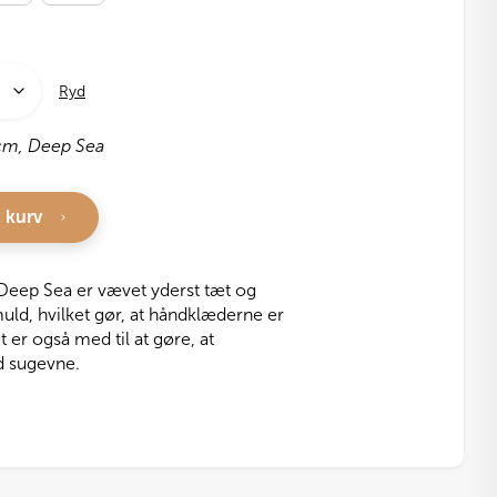
Ryd
cm, Deep Sea
l kurv
eep Sea er vævet yderst tæt og
ld, hvilket gør, at håndklæderne er
t er også med til at gøre, at
d sugevne.