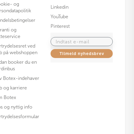
okie- og
Linkedin
rsondatapolitik
YouTube
ndelsbetingelser
Pinterest
ranti og
tteservice
Indtast e-mail
rtrydelsesret ved
b på webshoppen
Tilmeld nyhedsbrev
dan booker du en
rdinbus
iv Botex-indehaver
b og karriere
 Botex
ps og nyttig info
rtrydelsesformular