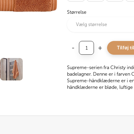
Størrelse
Christy
-
+
Tilføj ti
Håndklæde
Supreme,
Cinnamon
Supreme-serien fra Christy in
antal
badelagner. Denne er i farven 
Supreme-håndklæderne er i en lu
håndklæderne er bløde, luftige