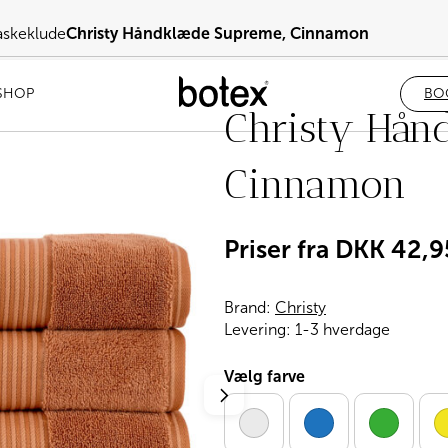
askeklude
Christy Håndklæde Supreme, Cinnamon
SHOP
BO
Christy Hån
Cinnamon
Priser fra
DKK
42,9
Brand:
Christy
Levering:
1-3 hverdage
Vælg farve