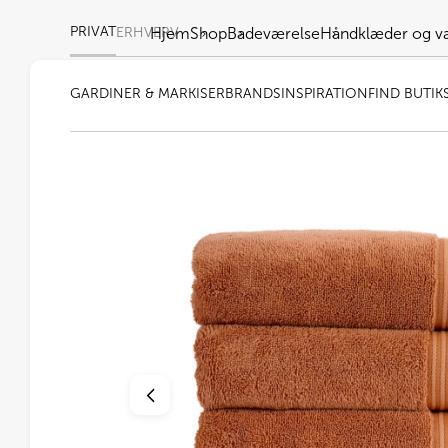
PRIVAT
ERHVERV
Hjem
Shop
Badeværelse
Håndklæder og v
GARDINER & MARKISER
BRANDS
INSPIRATION
FIND BUTIK