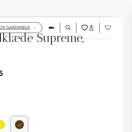
OK GARDINBUS
dklæde Supreme,
5