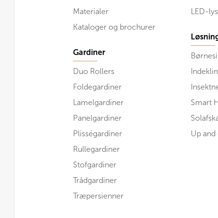
Materialer
LED-lys
Kataloger og brochurer
Løsnin
Gardiner
Børnesi
Duo Rollers
Indekli
Foldegardiner
Insektn
Lamelgardiner
Smart 
Panelgardiner
Solafs
Plisségardiner
Up and
Rullegardiner
Stofgardiner
Trådgardiner
Træpersienner