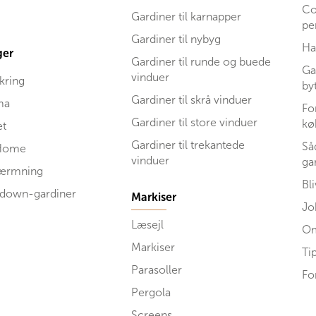
Co
Gardiner til karnapper
pe
Gardiner til nybyg
Ha
ger
Gardiner til runde og buede
Ga
vinduer
kring
by
Gardiner til skrå vinduer
ma
Fo
Gardiner til store vinduer
kø
et
Gardiner til trekantede
Så
Home
vinduer
ga
kærmning
Bl
 down-gardiner
Markiser
Jo
Læsejl
Om
Markiser
Ti
Parasoller
Fo
Pergola
Screens