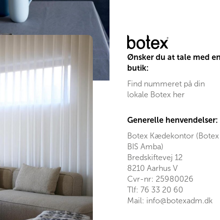
Ønsker du at tale med e
butik:
Find nummeret på din
lokale Botex her
Generelle henvendelser:
Botex Kædekontor (Botex
BIS Amba)
Bredskiftevej 12
8210 Aarhus V
Cvr-nr: 25980026
Tlf:
76 33 20 60
Mail:
info@botexadm.dk