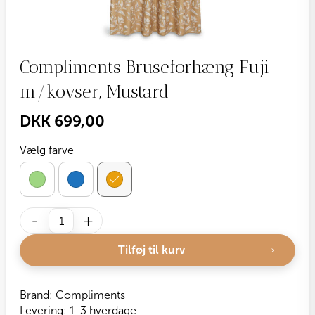
Compliments Bruseforhæng Fuji
m/kovser, Mustard
DKK
699,00
Vælg farve
Compliments
-
+
Bruseforhæng
Fuji
Tilføj til kurv
m/kovser,
Mustard
antal
Brand:
Compliments
Levering:
1-3 hverdage