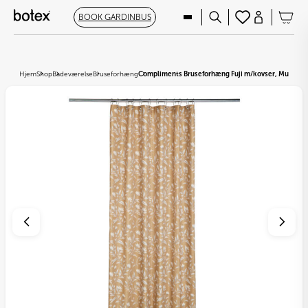
BOOK GARDINBUS
Hjem
Shop
Badeværelse
Bruseforhæng
Compliments Bruseforhæng Fuji m/kovser, Mustard