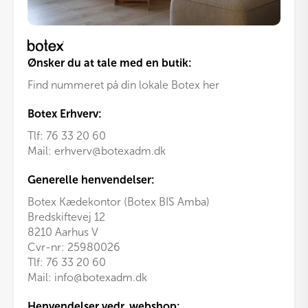
Ønsker du at tale med en butik:
Find nummeret på din lokale Botex her
Botex Erhverv:
Tlf:
76 33 20 60
Mail:
erhverv@botexadm.dk
Generelle henvendelser:
Botex Kædekontor (Botex BIS Amba)
Bredskiftevej 12
8210 Aarhus V
Cvr-nr: 25980026
Tlf:
76 33 20 60
Mail:
info@botexadm.dk
Henvendelser vedr. webshop: