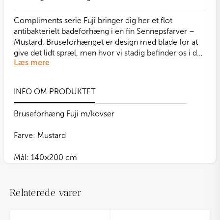
Compliments serie Fuji bringer dig her et flot
antibakterielt badeforhæng i en fin Sennepsfarver –
Mustard. Bruseforhænget er design med blade for at
give det lidt spræl, men hvor vi stadig befinder os i den
Læs mere
elegante ende af skalaen.
Bemærk, at ringe til ophængning medfølger ikke.
INFO OM PRODUKTET
Bruseforhæng Fuji m/kovser
Farve: Mustard
Mål: 140×200 cm
Relaterede varer