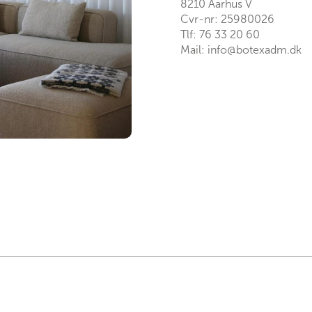
8210 Aarhus V
Cvr-nr: 25980026
Tlf:
76 33 20 60
Mail:
info@botexadm.dk