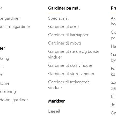
r
Gardiner på mål
Pr
ke gardiner
Specialmål
Ak
ho
ske lamelgardiner
Gardiner til døre
Co
Gardiner til karnapper
pe
Gardiner til nybyg
Ha
ger
Gardiner til runde og buede
Ga
vinduer
kring
by
Gardiner til skrå vinduer
ma
Fo
Gardiner til store vinduer
kø
et
Gardiner til trekantede
Så
Home
vinduer
ga
kærmning
Bl
 down-gardiner
Markiser
Jo
Læsejl
Om