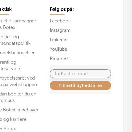
aktisk
Følg os på:
tuelle kampagner
Facebook
s Botex
Instagram
okie- og
Linkedin
rsondatapolitik
YouTube
ndelsbetingelser
Pinterest
ranti og
tteservice
Indtast e-mail
rtrydelsesret ved
b på webshoppen
Tilmeld nyhedsbrev
dan booker du en
rdinbus
iv Botex-indehaver
b og karriere
 Botex