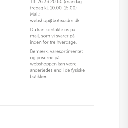
Tlf: 76 33 20 60 (mandag-
fredag kl. 10.00-15.00)
Mail:
webshop@botexadm.dk
Du kan kontakte os på
mail, som vi svarer på
inden for tre hverdage.
Bemærk, varesortimentet
og priserne på
webshoppen kan være
anderledes end i de fysiske
butikker.