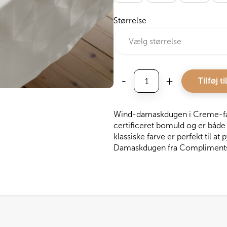
Størrelse
Compliments
-
+
Tilføj ti
Damaskdug
Wind,
Creme
Wind-damaskdugen i Creme-far
antal
certificeret bomuld og er båd
klassiske farve er perfekt til at p
Damaskdugen fra Compliments fi