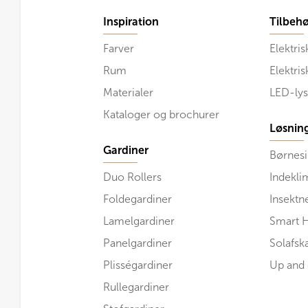
Inspiration
Tilbehø
Farver
Elektris
Rum
Elektri
Materialer
LED-lys
Kataloger og brochurer
Løsnin
Gardiner
Børnesi
Duo Rollers
Indekli
Foldegardiner
Insektn
Lamelgardiner
Smart 
Panelgardiner
Solafs
Plisségardiner
Up and
Rullegardiner