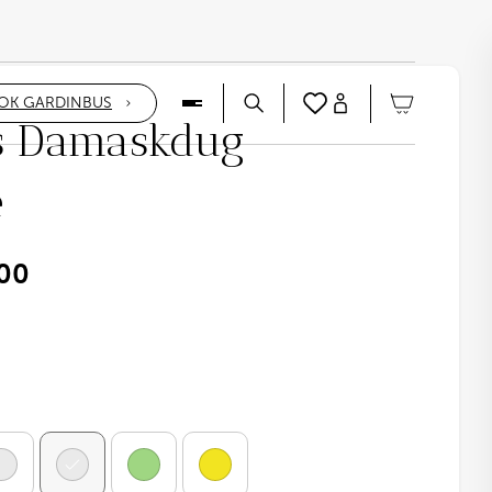
OK GARDINBUS
s Damaskdug
e
00