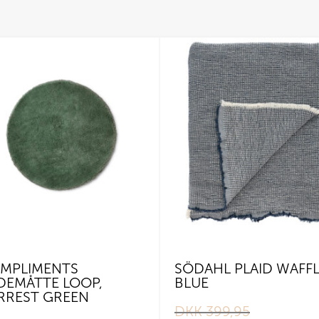
MPLIMENTS
SÖDAHL PLAID WAFFL
DEMÅTTE LOOP,
BLUE
RREST GREEN
DKK
399,95
Original
Current