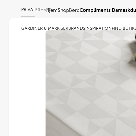
PRIVAT
ERHVERV
Hjem
Shop
Bord
Compliments Damaskdu
GARDINER & MARKISER
BRANDS
INSPIRATION
FIND BUTIK