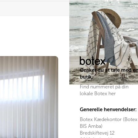
Ønsker du at tale med e
butik:
Find nummeret på din
lokale Botex her
Generelle henvendelser:
Botex Kædekontor (Botex
BIS Amba)
Bredskiftevej 12