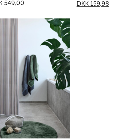
K
549,00
price
price
DKK
159,98
was:
is:
DKK 399,95.
DKK 159,98.