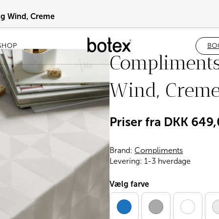
g Wind, Creme
SHOP
BO
Compliment
Wind, Crem
Priser fra
DKK
649,
Brand:
Compliments
Levering:
1-3 hverdage
Vælg farve