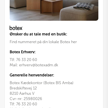
Ønsker du at tale med en butik:
Find nummeret på din lokale Botex her
Botex Erhverv:
Tlf:
76 33 20 60
Mail:
erhverv@botexadm.dk
Generelle henvendelser:
Botex Kædekontor (Botex BIS Amba)
Bredskiftevej 12
8210 Aarhus V
Cvr-nr: 25980026
Tlf:
76 33 20 60