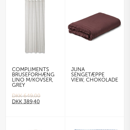
COMPLIMENTS
JUNA
BRUSEFORHÆNG
SENGETÆPPE
LINO M/KOVSER,
VIEW, CHOKOLADE
GREY
DKK
649,00
Original
Current
DKK
389,40
price
price
was:
is:
DKK 649,00.
DKK 389,40.