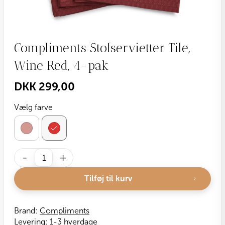
Compliments Stofservietter Tile,
Wine Red, 4-pak
DKK
299,00
Vælg farve
Compliments
-
+
Stofservietter
Tile,
Tilføj til kurv
Wine
Red,
4-
Brand:
Compliments
pak
Levering:
1-3 hverdage