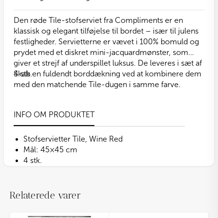
antal
Den røde Tile-stofserviet fra Compliments er en
klassisk og elegant tilføjelse til bordet – især til julens
festligheder. Servietterne er vævet i 100% bomuld og
prydet med et diskret mini-jacquardmønster, som
giver et strejf af underspillet luksus. De leveres i sæt af
4 stk.
Skab en fuldendt borddækning ved at kombinere dem
med den matchende Tile-dugen i samme farve.
INFO OM PRODUKTET
Stofservietter Tile, Wine Red
Mål: 45×45 cm
4 stk.
Relaterede varer