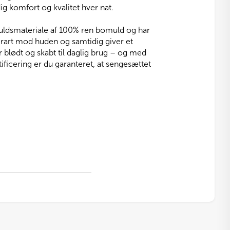
g komfort og kvalitet hver nat.
uldsmateriale af 100% ren bomuld og har
s rart mod huden og samtidig giver et
er blødt og skabt til daglig brug – og med
icering er du garanteret, at sengesættet