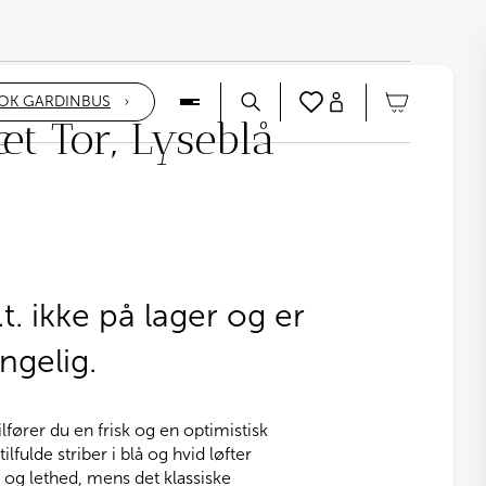
OK GARDINBUS
t Tor, Lyseblå
t. ikke på lager og er
ngelig.
lfører du en frisk og en optimistisk
lfulde striber i blå og hvid løfter
 og lethed, mens det klassiske