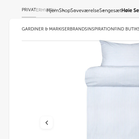
PRIVAT
ERHVERV
Hjem
Shop
Soveværelse
Sengesæt
Høie Se
GARDINER & MARKISER
BRANDS
INSPIRATION
FIND BUTIK