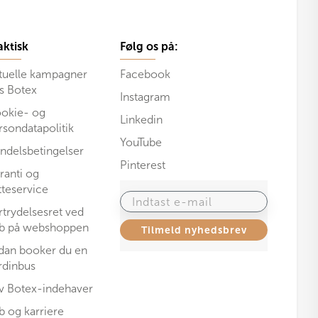
aktisk
Følg os på:
tuelle kampagner
Facebook
s Botex
Instagram
okie- og
Linkedin
rsondatapolitik
YouTube
ndelsbetingelser
Pinterest
ranti og
tteservice
Indtast e-mail
rtrydelsesret ved
b på webshoppen
Tilmeld nyhedsbrev
dan booker du en
rdinbus
iv Botex-indehaver
b og karriere