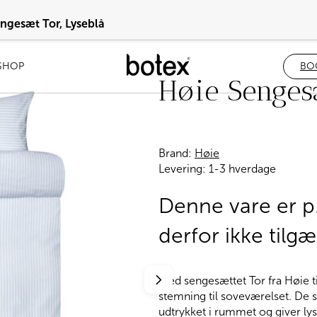
ngesæt Tor, Lyseblå
SHOP
BO
Høie Sengesæ
Brand:
Høie
Levering:
1-3 hverdage
Denne vare er p.
derfor ikke tilgæ
Med sengesættet Tor fra Høie ti
stemning til soveværelset. De sti
udtrykket i rummet og giver lys