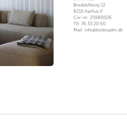
Bredskiftevej 12
8210 Aarhus V
Cvr-nr: 25980026
Tlf:
76 33 20 60
Mail:
info@botexadm.dk