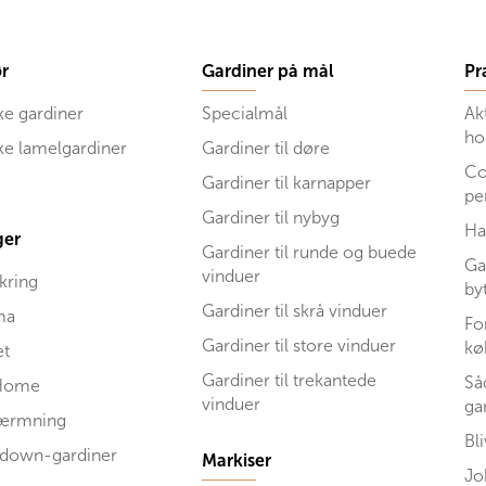
r
Gardiner på mål
Pr
ke gardiner
Specialmål
Ak
ho
ske lamelgardiner
Gardiner til døre
Co
Gardiner til karnapper
pe
Gardiner til nybyg
Ha
ger
Gardiner til runde og buede
Ga
vinduer
kring
by
Gardiner til skrå vinduer
ma
Fo
Gardiner til store vinduer
kø
et
Gardiner til trekantede
Så
Home
vinduer
ga
kærmning
Bl
 down-gardiner
Markiser
Jo