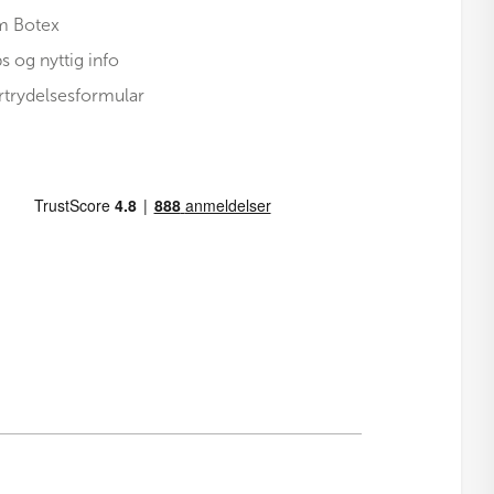
 Botex
ps og nyttig info
rtrydelsesformular