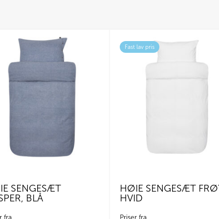
Fast lav pris
IE SENGESÆT
HØIE SENGESÆT FRØ
SPER, BLÅ
HVID
r fra
Priser fra