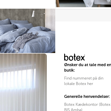
er.
ederne
den
Ønsker du at tale med e
butik:
Find nummeret på din
lokale Botex her
Generelle henvendelser:
Botex Kædekontor (Botex
BIS Amba)