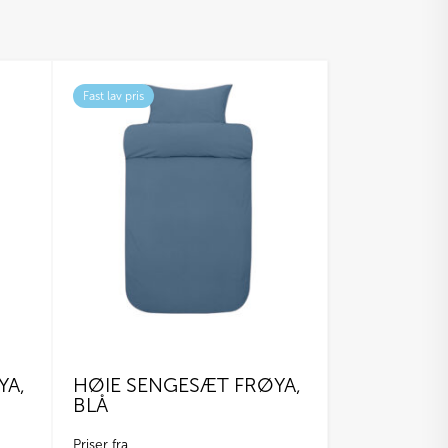
Fast lav pris
YA,
HØIE SENGESÆT FRØYA,
BLÅ
Priser fra