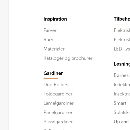
Inspiration
Tilbehø
Farver
Elektris
Rum
Elektri
Materialer
LED-lys
Kataloger og brochurer
Løsnin
Gardiner
Børnesi
Duo Rollers
Indekli
Foldegardiner
Insektn
Lamelgardiner
Smart 
Panelgardiner
Solafs
Plisségardiner
Up and