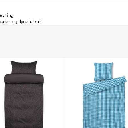
ævning
e pude- og dynebetræk