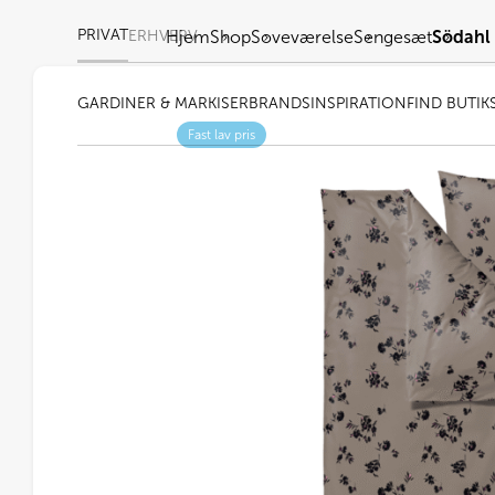
PRIVAT
ERHVERV
Hjem
Shop
Soveværelse
Sengesæt
Södahl 
GARDINER & MARKISER
BRANDS
INSPIRATION
FIND BUTIK
Fast lav pris