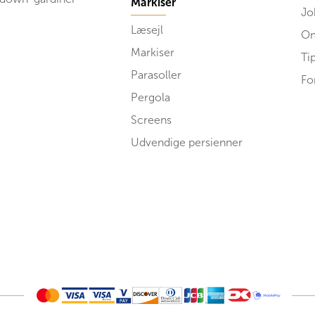
Markiser
Jo
Læsejl
Om
Markiser
Ti
Parasoller
Fo
Pergola
Screens
Udvendige persienner