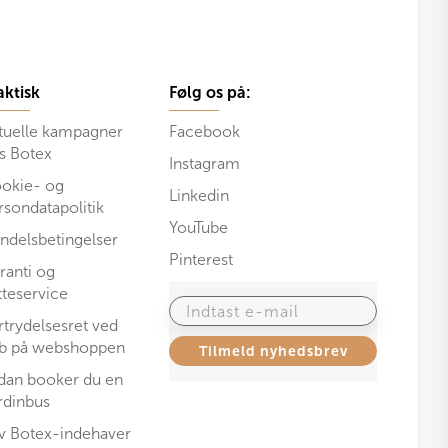
aktisk
Følg os på:
tuelle kampagner
Facebook
s Botex
Instagram
okie- og
Linkedin
rsondatapolitik
YouTube
ndelsbetingelser
Pinterest
ranti og
tteservice
Indtast e-mail
rtrydelsesret ved
b på webshoppen
Tilmeld nyhedsbrev
dan booker du en
rdinbus
iv Botex-indehaver