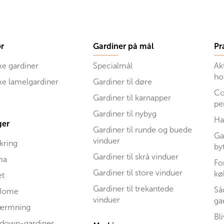
r
Gardiner på mål
Pr
ke gardiner
Specialmål
Ak
ho
ske lamelgardiner
Gardiner til døre
Co
Gardiner til karnapper
pe
Gardiner til nybyg
Ha
ger
Gardiner til runde og buede
Ga
vinduer
kring
by
Gardiner til skrå vinduer
ma
Fo
Gardiner til store vinduer
kø
et
Gardiner til trekantede
Så
Home
vinduer
ga
kærmning
Bl
 down-gardiner