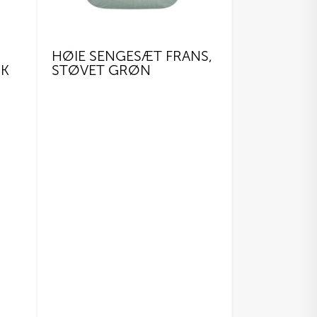
HØIE SENGESÆT FRANS,
RK
STØVET GRØN