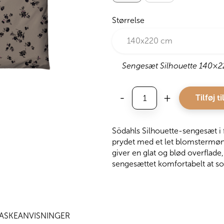
Størrelse
Sengesæt Silhouette 140×2
Södahl
-
+
Tilføj ti
Sengesæt
Silhouette,
Taupe
Södahls Silhouette-sengesæt i 
antal
prydet med et let blomstermønste
giver en glat og blød overflad
sengesættet komfortabelt at sov
ASKEANVISNINGER