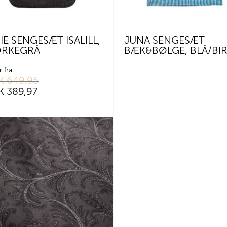
IE SENGESÆT ISALILL,
JUNA SENGESÆT
RKEGRÅ
BÆK&BØLGE, BLÅ/BI
r fra
K
649,95
K
389,97
er.
ederne
den