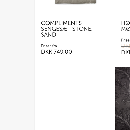
COMPLIMENTS
HØ
SENGESÆT STONE,
MØ
SAND
Prise
DK
Priser fra
DKK
749,00
DK
Dette
vare
har
flere
variant
Muligh
kan
vælges
på
varesi