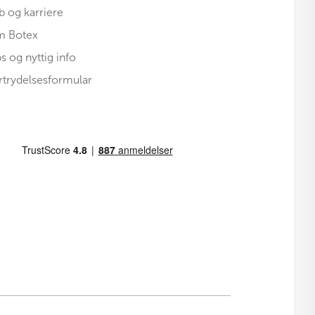
b og karriere
 Botex
ps og nyttig info
rtrydelsesformular