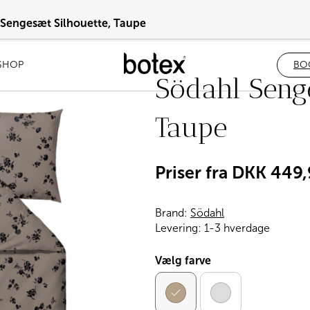
Sengesæt Silhouette, Taupe
SHOP
BO
Södahl Senge
Taupe
Priser fra
DKK
449,
Brand:
Södahl
Levering:
1-3 hverdage
Vælg farve