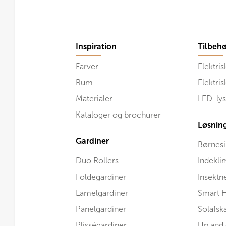
Inspiration
Tilbehø
Farver
Elektris
Rum
Elektri
Materialer
LED-lys
Kataloger og brochurer
Løsnin
Gardiner
Børnesi
Duo Rollers
Indekli
Foldegardiner
Insektn
Lamelgardiner
Smart 
Panelgardiner
Solafs
Plisségardiner
Up and