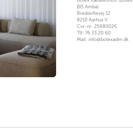
Botex Kædekontor (Botex
BIS Amba)
Bredskiftevej 12
8210 Aarhus V
Cvr-nr: 25980026
Tlf:
76 33 20 60
Mail:
info@botexadm.dk