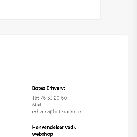
n
Botex Erhverv:
Tlf:
76 33 20 60
Mail:
erhverv@botexadm.dk
Henvendelser vedr.
webshop: