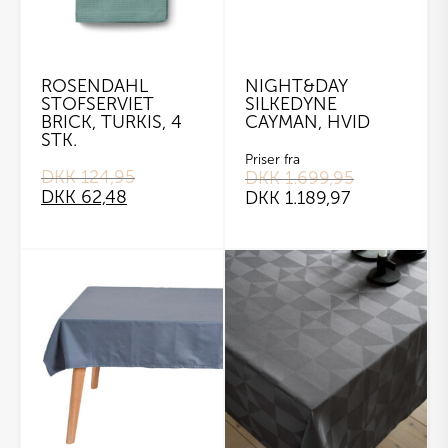
ROSENDAHL
NIGHT&DAY
STOFSERVIET
SILKEDYNE
BRICK, TURKIS, 4
CAYMAN, HVID
STK.
Priser fra
DKK
124,95
DKK
1.699,95
Original
Current
DKK
62,48
price
price
DKK
1.189,97
was:
is:
DKK 124,95.
DKK 62,48.
Dette
vare
har
flere
varianter.
Mulighederne
kan
vælges
på