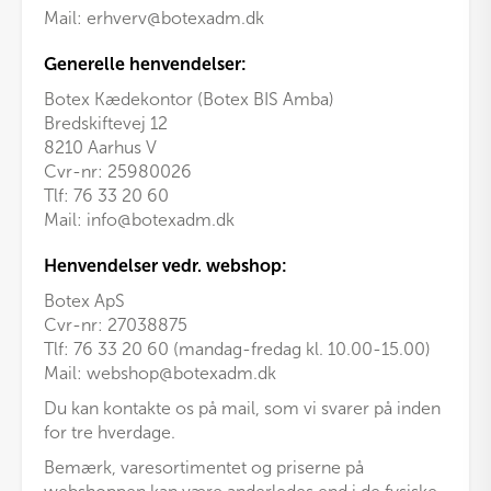
Mail:
erhverv@botexadm.dk
Generelle henvendelser:
Botex Kædekontor (Botex BIS Amba)
Bredskiftevej 12
8210 Aarhus V
Cvr-nr: 25980026
Tlf:
76 33 20 60
Mail:
info@botexadm.dk
Henvendelser vedr. webshop:
Botex ApS
Cvr-nr: 27038875
Tlf: 76 33 20 60 (mandag-fredag kl. 10.00-15.00)
Mail:
webshop@botexadm.dk
Du kan kontakte os på mail, som vi svarer på inden
for tre hverdage.
Bemærk, varesortimentet og priserne på