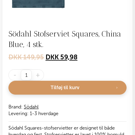
Södahl Stofserviet Squares, China
Blue, 4 stk.
Original
Current
DKK
149,95
DKK
59,98
price
price
Södahl
was:
is:
-
+
Stofserviet
DKK 149,95.
DKK 59,98.
Squares,
Tilføj til kurv
China
Blue,
4
Brand:
Södahl
stk.
Levering:
1-3 hverdage
antal
Södahl Squares-stofservietter er designet til både
hverdag og fest. Stofservietter er lavet i 100% bomuld