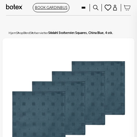
BOOK GARDINBUS
Hjem
Shop
Bord
Stofservietter
Södahl Stofserviet Squares, China Blue, 4 stk.