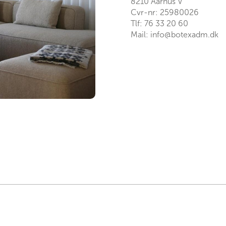
8210 Aarhus V
Cvr-nr: 25980026
Tlf:
76 33 20 60
Mail:
info@botexadm.dk