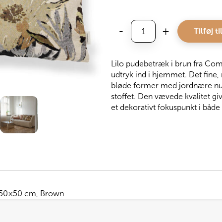
Compliments
-
+
Tilføj ti
Betræk
til
Sofapude
Lilo pudebetræk i brun fra Com
Lilo,
udtryk ind i hjemmet. Det fin
Brown
bløde former med jordnære nua
antal
stoffet. Den vævede kvalitet gi
et dekorativt fokuspunkt i både
o 50×50 cm, Brown