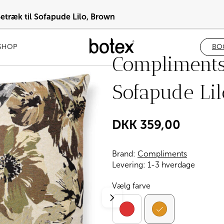
træk til Sofapude Lilo, Brown
SHOP
BO
Compliments 
Sofapude Li
DKK
359,00
Brand:
Compliments
Levering:
1-3 hverdage
Vælg farve