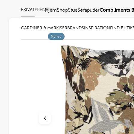
PRIVAT
ERHVERV
Hjem
Shop
Stue
Sofapuder
Compliments Be
GARDINER & MARKISER
BRANDS
INSPIRATION
FIND BUTIK
Nyhed