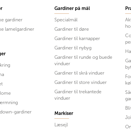
r
Gardiner på mål
Pr
ke gardiner
Specialmål
Ak
ho
ske lamelgardiner
Gardiner til døre
Co
Gardiner til karnapper
pe
Gardiner til nybyg
Ha
ger
Gardiner til runde og buede
Ga
vinduer
kring
by
Gardiner til skrå vinduer
ma
Fo
Gardiner til store vinduer
kø
et
Gardiner til trekantede
Så
Home
vinduer
ga
kærmning
Bl
 down-gardiner
Markiser
Jo
Læsejl
Om