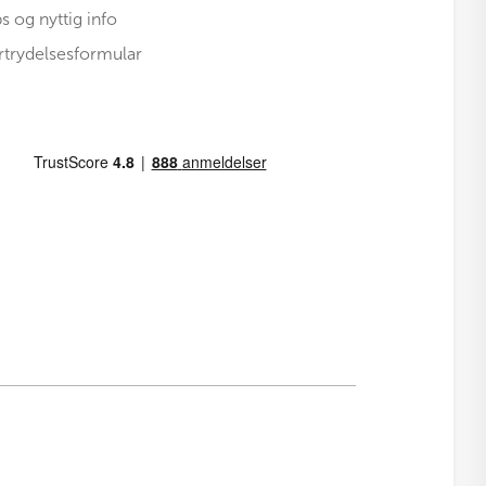
ps og nyttig info
rtrydelsesformular