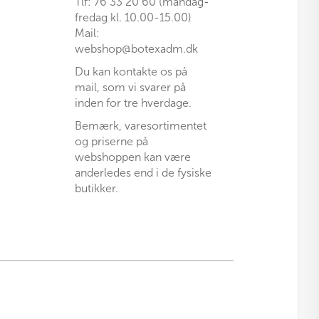
Tlf: 76 33 20 60 (mandag-
fredag kl. 10.00-15.00)
Mail:
webshop@botexadm.dk
Du kan kontakte os på
mail, som vi svarer på
inden for tre hverdage.
Bemærk, varesortimentet
og priserne på
webshoppen kan være
anderledes end i de fysiske
butikker.