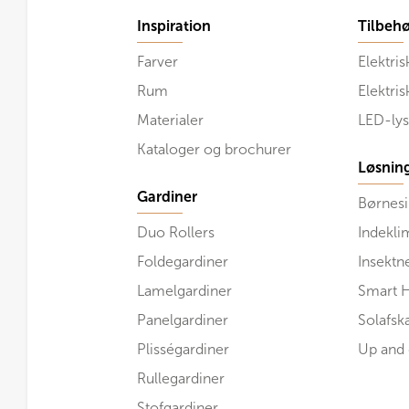
Inspiration
Tilbehø
Farver
Elektris
Rum
Elektri
Materialer
LED-lys
Kataloger og brochurer
Løsnin
Gardiner
Børnesi
Duo Rollers
Indekli
Foldegardiner
Insektn
Lamelgardiner
Smart 
Panelgardiner
Solafs
Plisségardiner
Up and
Rullegardiner
Stofgardiner