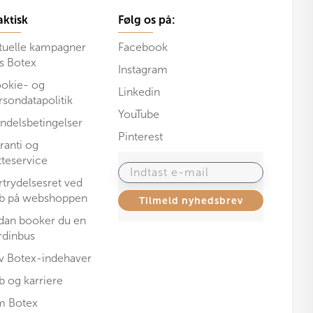
aktisk
Følg os på:
tuelle kampagner
Facebook
s Botex
Instagram
okie- og
Linkedin
rsondatapolitik
YouTube
ndelsbetingelser
Pinterest
ranti og
tteservice
Indtast e-mail
rtrydelsesret ved
b på webshoppen
Tilmeld nyhedsbrev
dan booker du en
rdinbus
iv Botex-indehaver
b og karriere
 Botex