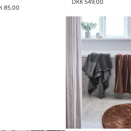
DKK
549,00
K
85,00